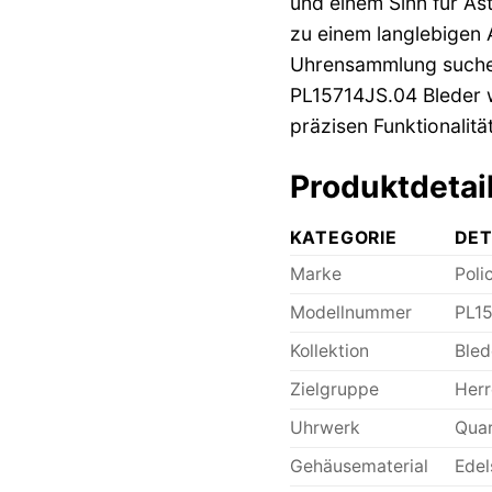
und einem Sinn für Ä
zu einem langlebigen A
Uhrensammlung suchen 
PL15714JS.04 Bleder w
präzisen Funktionalit
Produktdetai
KATEGORIE
DET
Marke
Poli
Modellnummer
PL1
Kollektion
Bled
Zielgruppe
Herr
Uhrwerk
Quar
Gehäusematerial
Edel