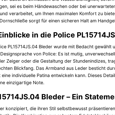
gen, sei es beim Händewaschen oder bei unerwartet
 und verarbeitet, um Ihnen maximalen Komfort zu bieten
 Dornschließe sorgt für einen sicheren Halt am Handge
Einblicke in die Police PL15714J
ice PL15714JS.04 Bleder wurde mit Bedacht gewählt und
 Designsprache von Police: Es ist mutig, unverwechselb
 der Zeiger oder die Gestaltung der Stundenindizes, t
chten Blickfang. Das Armband aus Leder besticht dur
t eine individuelle Patina entwickeln kann. Dieses Detai
ine einzigartige Note.
15714JS.04 Bleder – Ein Statemen
er konzipiert, die ihren Stil selbstbewusst präsentieren