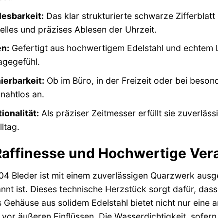
esbarkeit:
Das klar strukturierte schwarze Zifferblatt
elles und präzises Ablesen der Uhrzeit.
en:
Gefertigt aus hochwertigem Edelstahl und echtem L
agegefühl.
ierbarkeit:
Ob im Büro, in der Freizeit oder bei beson
 nahtlos an.
ionalität:
Als präziser Zeitmesser erfüllt sie zuverläss
lltag.
affinesse und Hochwertige Ver
04 Bleder ist mit einem zuverlässigen Quarzwerk ausges
t ist. Dieses technische Herzstück sorgt dafür, dass S
 Gehäuse aus solidem Edelstahl bietet nicht nur eine
vor äußeren Einflüssen. Die Wasserdichtigkeit, sofern