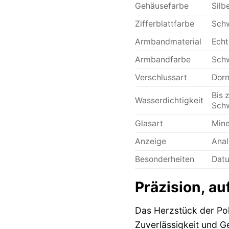
Gehäusefarbe
Silb
Zifferblattfarbe
Schw
Armbandmaterial
Echt
Armbandfarbe
Sch
Verschlussart
Dorn
Bis 
Wasserdichtigkeit
Schw
Glasart
Mine
Anzeige
Anal
Besonderheiten
Datu
Präzision, au
Das Herzstück der Pol
Zuverlässigkeit und G