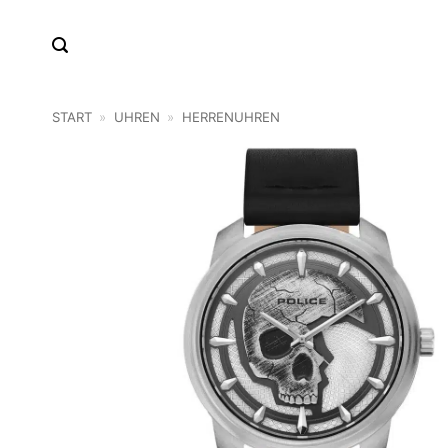
Zum
Inhalt
springen
START
»
UHREN
»
HERRENUHREN