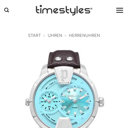
Zum
Inhalt
springen
START
»
UHREN
»
HERRENUHREN