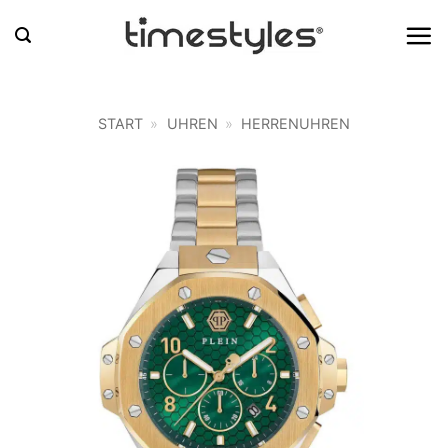
Zum
Inhalt
springen
START
»
UHREN
»
HERRENUHREN