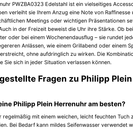
enuhr PWZBA0323 Edelstahl ist ein vielseitiges Access
eben verleiht sie Ihrem Anzug eine Note von Raffinesse 
häftlichen Meetings oder wichtigen Präsentationen set
. Auch in der Freizeit beweist die Uhr ihre Stärke. Ob
er oder bei einem Wochenendausflug – sie rundet jedes
legereren Anlässen, wie einem Grillabend oder einem Spaz
nterstreicht, ohne aufdringlich zu wirken. Die Kombina
ie Sie sich in jeder Situation verlassen können.
 gestellte Fragen zu Philipp Pl
eine Philipp Plein Herrenuhr am besten?
r regelmäßig mit einem weichen, leicht feuchten Tuch z
en. Bei Bedarf kann mildes Seifenwasser verwendet w