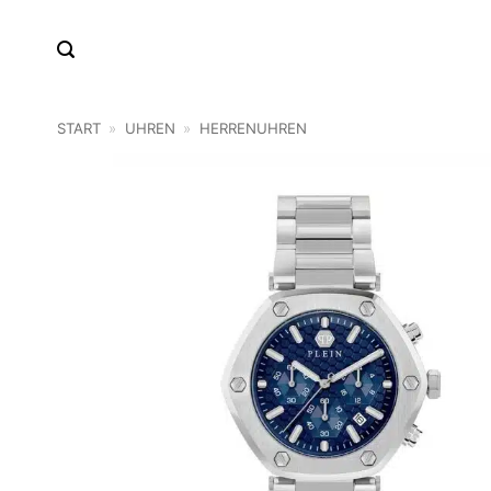
Zum
Inhalt
springen
START
»
UHREN
»
HERRENUHREN