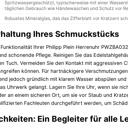
Spritzwassergeschützt, typischerweise mit einer Wasserd
täglichen Gebrauch wie Händewaschen und Schutz vor R
Robustes Mineralglas, das das Zifferblatt vor Kratzern sch
rhaltung Ihres Schmuckstücks
unktionalität Ihrer Philipp Plein Herrenuhr PWZBA0323
und schonende Pflege. Reinigen Sie das Edelstahlgeh
ten Tuch. Vermeiden Sie den Kontakt mit aggressiven C
angreifen können. Für hartnäckigere Verschmutzungen
nd jedoch gründlich mit klarem Wasser abspülen und d
das Uhrwerk gelangt. Lagern Sie Ihre Uhr, wenn sie nic
er an einem sicheren Ort, um sie vor Staub und Kratze
alifizierten Fachleuten durchgeführt werden, um Sch
hkeiten: Ein Begleiter für alle 