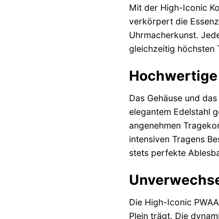
Mit der High-Iconic K
verkörpert die Essenz
Uhrmacherkunst. Jedes
gleichzeitig höchsten
Hochwertige 
Das Gehäuse und das A
elegantem Edelstahl ge
angenehmen Tragekomfo
intensiven Tragens Bes
stets perfekte Ablesba
Unverwechse
Die High-Iconic PWAAA
Plein trägt. Die dynam