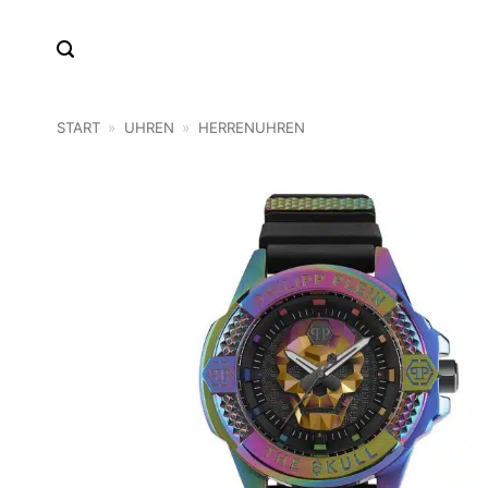
Zum
Inhalt
springen
START
»
UHREN
»
HERRENUHREN