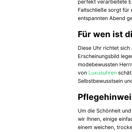
perfekt verarbeitete 
Faltschließe sorgt fü
entspannten Abend gen
Für wen ist d
Diese Uhr richtet sich
Erscheinungsbild legen
modebewussten Herrn, 
von
Luxusuhren
schät
Selbstbewusstsein und 
Pflegehinweis
Um die Schönheit und 
wir Ihnen, einige ein
einem weichen, trocke