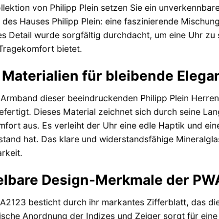
ollektion von Philipp Plein setzen Sie ein unverkennb
 des Hauses Philipp Plein: eine faszinierende Mischun
 Detail wurde sorgfältig durchdacht, um eine Uhr zu sc
 Tragekomfort bietet.
Materialien für bleibende Elega
rmband dieser beeindruckenden Philipp Plein Herrenu
fertigt. Dieses Material zeichnet sich durch seine Lan
rt aus. Es verleiht der Uhr eine edle Haptik und ei
tand hat. Das klare und widerstandsfähige Mineralglas 
rkeit.
lbare Design-Merkmale der P
2123 besticht durch ihr markantes Zifferblatt, das di
ische Anordnung der Indizes und Zeiger sorgt für eine k