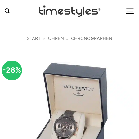
Zum
Inhalt
springen
START
»
UHREN
»
CHRONOGRAPHEN
-28%