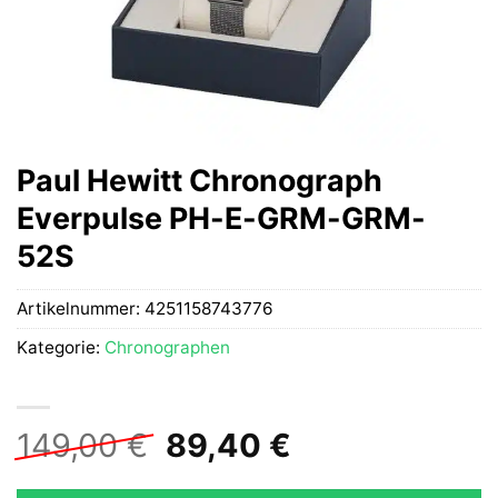
Paul Hewitt Chronograph
Everpulse PH-E-GRM-GRM-
52S
Artikelnummer:
4251158743776
Kategorie:
Chronographen
Ursprünglicher
Aktueller
149,00
€
89,40
€
Preis
Preis