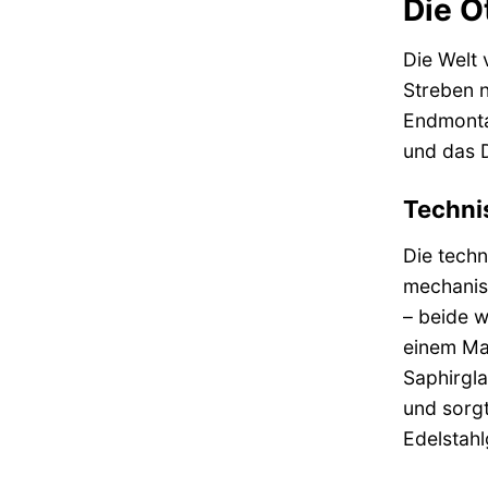
Die O
Die Welt
Streben n
Endmontag
und das 
Techni
Die techn
mechanis
– beide w
einem Mat
Saphirgla
und sorgt
Edelstahl