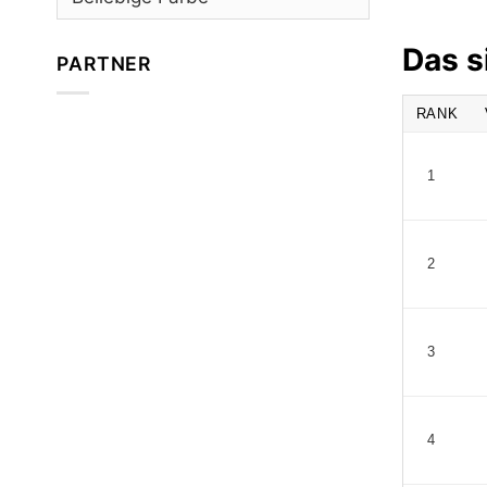
Das s
PARTNER
RANK
1
2
3
4