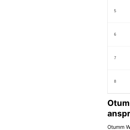
5
6
7
8
Otumm
anspr
Otumm W