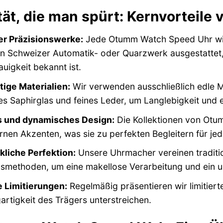
tät, die man spürt: Kernvortei
r Präzisionswerke:
Jede Otumm Watch Speed Uhr wird
n Schweizer Automatik- oder Quarzwerk ausgestattet, 
igkeit bekannt ist.
ige Materialien:
Wir verwenden ausschließlich edle Ma
es Saphirglas und feines Leder, um Langlebigkeit und 
s und dynamisches Design:
Die Kollektionen von Otu
nen Akzenten, was sie zu perfekten Begleitern für je
liche Perfektion:
Unsere Uhrmacher vereinen tradition
smethoden, um eine makellose Verarbeitung und ein un
e Limitierungen:
Regelmäßig präsentieren wir limitiert
gartigkeit des Trägers unterstreichen.