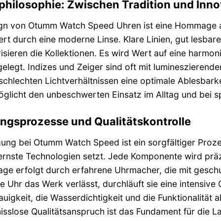
philosophie: Zwischen Tradition und Inno
gn von Otumm Watch Speed Uhren ist eine Hommage an
iert durch eine moderne Linse. Klare Linien, gut lesbar
isieren die Kollektionen. Es wird Wert auf eine harmon
gelegt. Indizes und Zeiger sind oft mit luminesziere
schlechten Lichtverhältnissen eine optimale Ablesbarke
licht den unbeschwerten Einsatz im Alltag und bei spo
ungsprozesse und Qualitätskontrolle
gung bei Otumm Watch Speed ist ein sorgfältiger Proze
nste Technologien setzt. Jede Komponente wird präzise
e erfolgt durch erfahrene Uhrmacher, die mit geschul
e Uhr das Werk verlässt, durchläuft sie eine intensive 
igkeit, die Wasserdichtigkeit und die Funktionalität a
slose Qualitätsanspruch ist das Fundament für die La