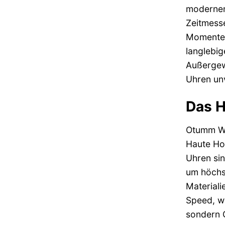
modernem 
Zeitmesse
Momente d
langlebig
Außergew
Uhren unv
Das H
Otumm Wa
Haute Hor
Uhren sin
um höchst
Material
Speed, we
sondern 