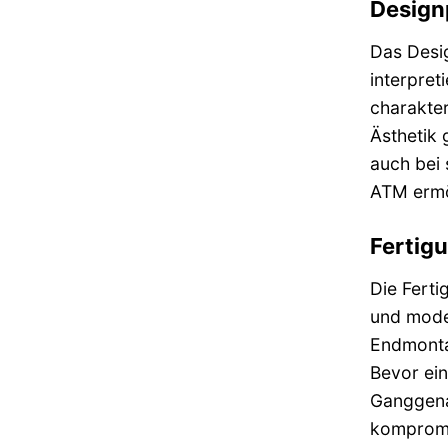
Design
Das Desi
interpret
charakter
Ästhetik 
auch bei 
ATM ermög
Fertig
Die Ferti
und moder
Endmontag
Bevor ein
Ganggenau
kompromis