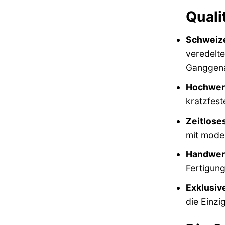
Quali
Schweize
veredelte
Ganggenau
Hochwert
kratzfest
Zeitlose
mit moder
Handwerk
Fertigung
Exklusiv
die Einzi