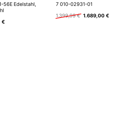
-56E Edelstahl,
7 010-02931-01
hl
Ursprünglicher
Aktueller
1.399,99
€
1.689,00
€
Preis
Preis
0
€
war:
ist:
1.399,99 €
1.689,00 €.