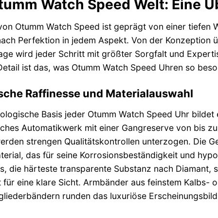
tumm Watch Speed Welt: Eine Ü
 von Otumm Watch Speed ist geprägt von einer tiefen
ach Perfektion in jedem Aspekt. Von der Konzeption 
e wird jeder Schritt mit größter Sorgfalt und Experti
Detail ist das, was Otumm Watch Speed Uhren so beso
sche Raffinesse und Materialauswahl
ologische Basis jeder Otumm Watch Speed Uhr bildet 
ches Automatikwerk mit einer Gangreserve von bis z
erden strengen Qualitätskontrollen unterzogen. Die G
erial, das für seine Korrosionsbeständigkeit und hypo
s, die härteste transparente Substanz nach Diamant, sc
 für eine klare Sicht. Armbänder aus feinstem Kalbs- 
gliederbändern runden das luxuriöse Erscheinungsbil