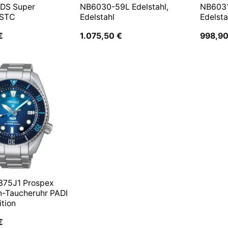
 DS Super
NB6030-59L Edelstahl,
NB6031
 STC
Edelstahl
Edelsta
€
1.075,50
€
998,9
375J1 Prospex
n-Taucheruhr PADI
ition
€