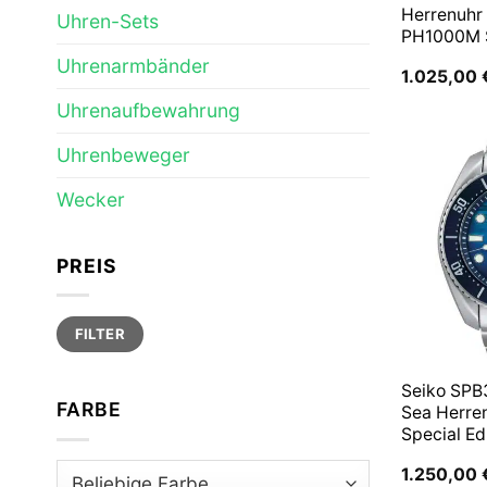
Herrenuhr
Uhren-Sets
PH1000M
Uhrenarmbänder
1.025,00
Uhrenaufbewahrung
Uhrenbeweger
Wecker
PREIS
Min.
Max.
FILTER
Preis
Preis
Seiko SPB
FARBE
Sea Herre
Special Ed
1.250,00