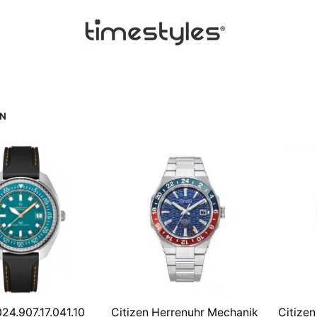
N
24.907.17.041.10
Citizen Herrenuhr Mechanik
Citize