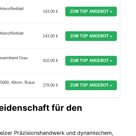
erzifferblatt
143,00 €
ZUM TOP ANGEBOT »
erzifferblatt
143,00 €
ZUM TOP ANGEBOT »
onarmband Grau
410,00 €
ZUM TOP ANGEBOT »
T5000, 40mm, Braun
279,00 €
ZUM TOP ANGEBOT »
idenschaft für den
weizer Präzisionshandwerk und dynamischem,