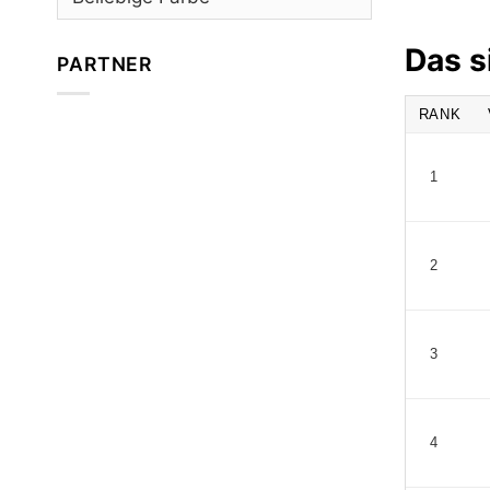
Das s
PARTNER
RANK
1
2
3
4