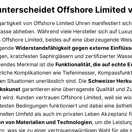
nterscheidet Offshore Limited 
gartigkeit von Offshore Limited Uhren manifestiert sic
asse abheben. Während viele Hersteller sich auf Luxus
s Offshore Limited, beides auf eine überzeugende Weis
agende
Widerstandsfähigkeit gegen externe Einflüss
en, kratzfesten Saphirgläsern und zertifizierter Wasse
dendes Merkmal ist die
Funktionalität, die auf echte 
tzliche Komplikationen wie Tiefenmesser, Kompassfun
en Situationen unerlässlich sind. Die
Schweizer Herku
kskunst
garantieren eine überragende Qualität und Zu
 wird. Kunden vertrauen Offshore Limited, weil sie wis
testen Bedingungen funktioniert und dabei eine ästhet
nellen Umfeld als auch im privaten Leben Akzeptanz find
on von Materialien und Technologien
, um die Leistun
n, was sie zu einer vertrauenswürdigen Wahl für alle