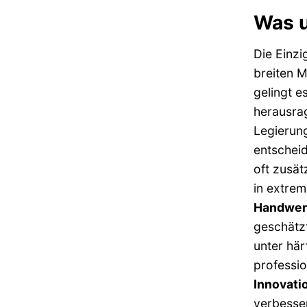
Was u
Die Einzi
breiten M
gelingt e
herausr
Legierung
entschei
oft zusä
in extrem
Handwer
geschätzt
unter här
professio
Innovati
verbesser