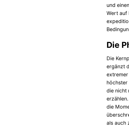
und einem
Wert auf 
expeditio
Bedingung
Die P
Die Kernp
ergänzt 
extremer 
höchster 
die nicht
erzählen.
die Momen
überschre
als auch z