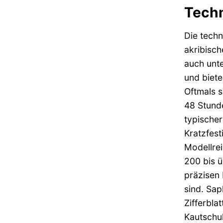
Techn
Die techn
akribisch
auch unt
und biete
Oftmals s
48 Stunde
typischer
Kratzfest
Modellrei
200 bis ü
präzisen 
sind. Sap
Zifferbla
Kautschuk