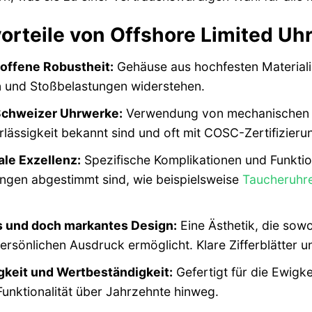
orteile von Offshore Limited Uh
offene Robustheit:
Gehäuse aus hochfesten Materialie
n und Stoßbelastungen widerstehen.
Schweizer Uhrwerke:
Verwendung von mechanischen We
lässigkeit bekannt sind und oft mit COSC-Zertifizieru
ale Exzellenz:
Spezifische Komplikationen und Funktio
gen abgestimmt sind, wie beispielsweise
Taucheruhr
s und doch markantes Design:
Eine Ästhetik, die sowo
ersönlichen Ausdruck ermöglicht. Klare Zifferblätter u
gkeit und Wertbeständigkeit:
Gefertigt für die Ewigke
Funktionalität über Jahrzehnte hinweg.