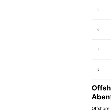
5
6
7
8
Offsh
Abent
Offshore