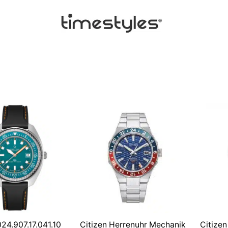
24.907.17.041.10
Citizen Herrenuhr Mechanik
Citize