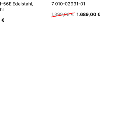
-56E Edelstahl,
7 010-02931-01
hl
Ursprünglicher
Aktueller
1.399,99
€
1.689,00
€
Preis
Preis
0
€
war:
ist:
1.399,99 €
1.689,00 €.