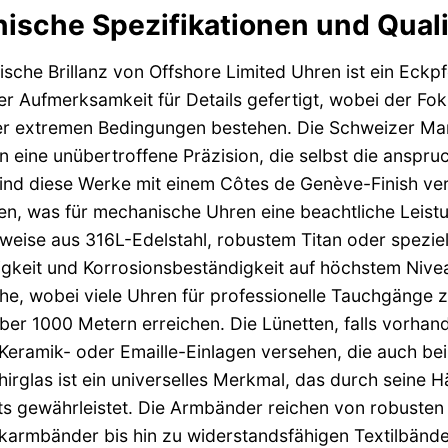
ische Spezifikationen und Qual
ische Brillanz von Offshore Limited Uhren ist ein Eckpf
er Aufmerksamkeit für Details gefertigt, wobei der Fok
er extremen Bedingungen bestehen. Die Schweizer Man
n eine unübertroffene Präzision, die selbst die anspruc
ind diese Werke mit einem Côtes de Genève-Finish ver
n, was für mechanische Uhren eine beachtliche Leistu
weise aus 316L-Edelstahl, robustem Titan oder speziel
igkeit und Korrosionsbeständigkeit auf höchstem Niveau
he, wobei viele Uhren für professionelle Tauchgänge z
ber 1000 Metern erreichen. Die Lünetten, falls vorhand
Keramik- oder Emaille-Einlagen versehen, die auch bei
hirglas ist ein universelles Merkmal, das durch seine 
tts gewährleistet. Die Armbänder reichen von robusten
armbänder bis hin zu widerstandsfähigen Textilbändern