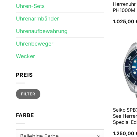
Herrenuhr
Uhren-Sets
PH1000M
Uhrenarmbänder
1.025,00
Uhrenaufbewahrung
Uhrenbeweger
Wecker
PREIS
Min.
Max.
FILTER
Preis
Preis
Seiko SPB
FARBE
Sea Herre
Special Ed
1.250,00