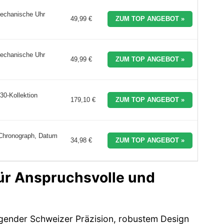
echanische Uhr
49,99 €
ZUM TOP ANGEBOT »
echanische Uhr
49,99 €
ZUM TOP ANGEBOT »
30-Kollektion
179,10 €
ZUM TOP ANGEBOT »
Chronograph, Datum
34,98 €
ZUM TOP ANGEBOT »
für Anspruchsvolle und
gender Schweizer Präzision, robustem Design