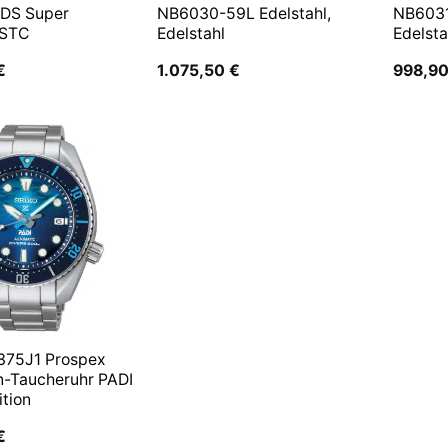
 DS Super
NB6030-59L Edelstahl,
NB6031
 STC
Edelstahl
Edelsta
€
1.075,50
€
998,9
375J1 Prospex
n-Taucheruhr PADI
ition
€