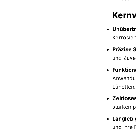
Kernv
Unübertr
Korrosio
Präzise 
und Zuver
Funktion
Anwendun
Lünetten.
Zeitlose
starken p
Langlebi
und ihre 