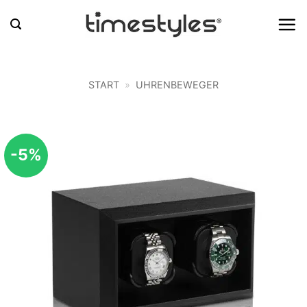
Zum
Inhalt
springen
START
»
UHRENBEWEGER
-5%