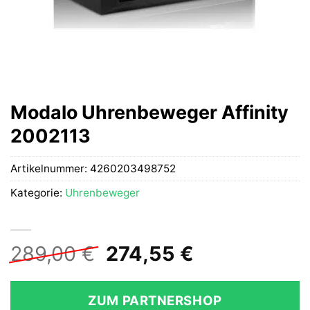
Modalo Uhrenbeweger Affinity
2002113
Artikelnummer:
4260203498752
Kategorie:
Uhrenbeweger
Ursprünglicher
Aktueller
289,00
€
274,55
€
Preis
Preis
war:
ist:
ZUM PARTNERSHOP