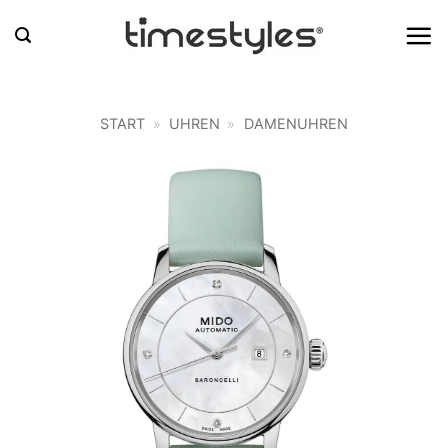
Zum
Inhalt
springen
START
»
UHREN
»
DAMENUHREN