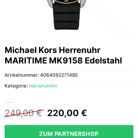
Michael Kors Herrenuhr
MARITIME MK9158 Edelstahl
Artikelnummer:
4064092271485
Kategorie:
Herrenuhren
Ursprünglicher
Aktueller
249,00
€
220,00
€
Preis
Preis
war:
ist:
ZUM PARTNERSHOP