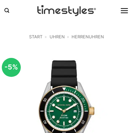
Zum
Inhalt
springen
START
»
UHREN
»
HERRENUHREN
-5%