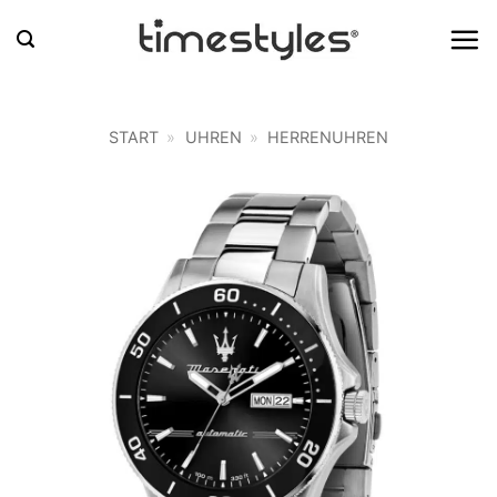
Zum
Inhalt
springen
START
»
UHREN
»
HERRENUHREN