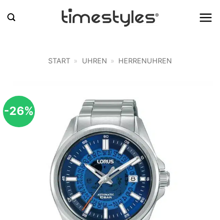
Zum
Inhalt
springen
START
»
UHREN
»
HERRENUHREN
-26%