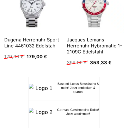
Dugena Herrenuhr Sport
Jacques Lemans
Line 4461032 Edelstahl
Herrenuhr Hybromatic 1-
2109G Edelstahl
Ursprünglicher
Aktueller
179,00
€
179,00
€
Preis
Preis
Ursprünglicher
Aktuell
399,00
€
353,33
€
war:
ist:
Preis
Preis
179,00 €
179,00 €.
war:
ist:
399,00 €
353,33 
Bassetti: Luxus Bettwäsche &
mehr! Jetzt entdecken &
sparen!
Ge-man: Gewinne eine Reise!
Jetzt abstimmen!