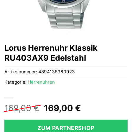
Lorus Herrenuhr Klassik
RU403AX9 Edelstahl
Artikelnummer:
4894138360923
Kategorie:
Herrenuhren
Ursprünglicher
Aktueller
169,00
€
169,00
€
Preis
Preis
war:
ist:
ZUM PARTNERSHOP