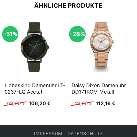
ÄHNLICHE PRODUKTE
-51%
-28%
Liebeskind Damenuhr LT-
Daisy Dixon Damenuhr
0237-LQ Acetat
DD171RGM Metall
Ursprünglicher
Aktueller
Ursprünglicher
Aktueller
169,90
€
106,20
€
149,00
€
112,16
€
Preis
Preis
Preis
Preis
war:
ist:
war:
ist:
169,90 €
106,20 €.
149,00 €
112,16 €.
IMPRESSUM
DATENSCHUTZ