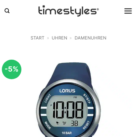
Zum
Inhalt
springen
START
»
UHREN
»
DAMENUHREN
-5%