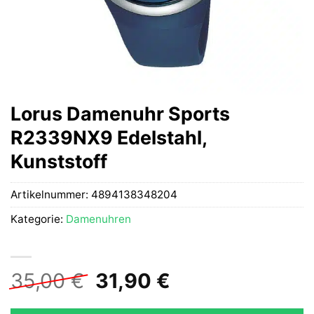
Lorus Damenuhr Sports
R2339NX9 Edelstahl,
Kunststoff
Artikelnummer:
4894138348204
Kategorie:
Damenuhren
Ursprünglicher
Aktueller
35,00
€
31,90
€
Preis
Preis