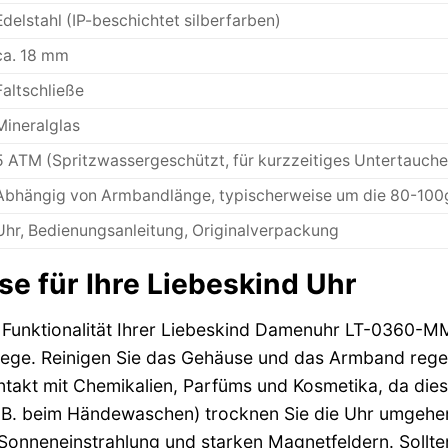
Edelstahl (IP-beschichtet silberfarben)
ca. 18 mm
Faltschließe
Mineralglas
5 ATM (Spritzwassergeschützt, für kurzzeitiges Untertauche
Abhängig von Armbandlänge, typischerweise um die 80-100
Uhr, Bedienungsanleitung, Originalverpackung
se für Ihre Liebeskind Uhr
Funktionalität Ihrer Liebeskind Damenuhr LT-0360-MM E
Pflege. Reinigen Sie das Gehäuse und das Armband reg
takt mit Chemikalien, Parfüms und Kosmetika, da die
.B. beim Händewaschen) trocknen Sie die Uhr umgehen
 Sonneneinstrahlung und starken Magnetfeldern. Sollte