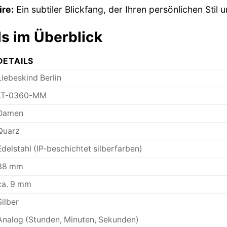
ire:
Ein subtiler Blickfang, der Ihren persönlichen Stil u
ls im Überblick
DETAILS
Liebeskind Berlin
LT-0360-MM
Damen
Quarz
Edelstahl (IP-beschichtet silberfarben)
38 mm
ca. 9 mm
Silber
Analog (Stunden, Minuten, Sekunden)