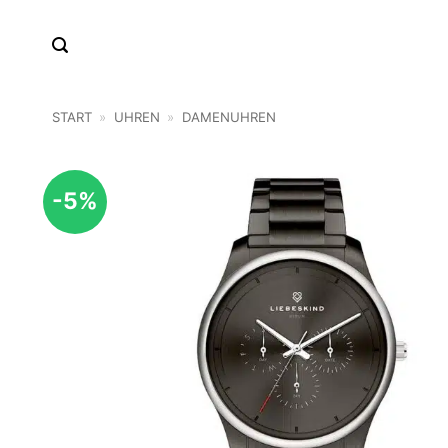
Zum
Inhalt
springen
START
»
UHREN
»
DAMENUHREN
-5%