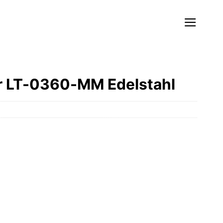
r LT-0360-MM Edelstahl
r
ler
 €.