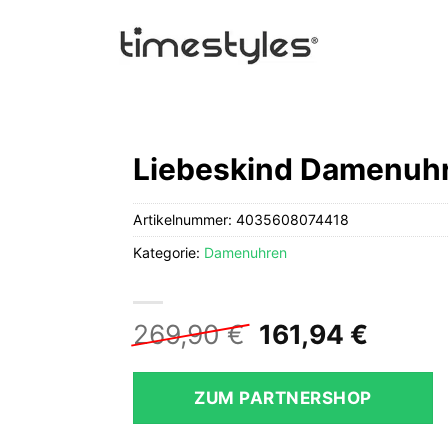
Liebeskind Damenuh
Artikelnummer:
4035608074418
Kategorie:
Damenuhren
Ursprüngliche
Aktuel
269,90
€
161,94
€
Preis
Preis
war:
ist:
ZUM PARTNERSHOP
269,90 €
161,94