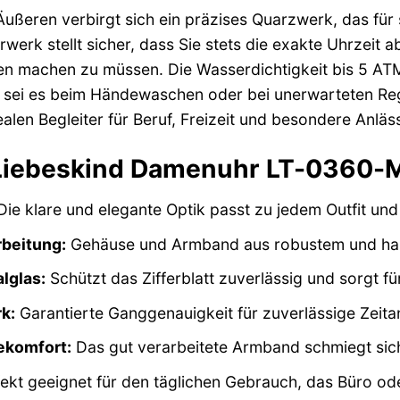
ußeren verbirgt sich ein präzises Quarzwerk, das für
rwerk stellt sicher, dass Sie stets die exakte Uhrzei
n machen zu müssen. Die Wasserdichtigkeit bis 5 ATM 
 sei es beim Händewaschen oder bei unerwarteten Reg
alen Begleiter für Beruf, Freizeit und besondere Anläs
 Liebeskind Damenuhr LT-0360-
ie klare und elegante Optik passt zu jedem Outfit und
beitung:
Gehäuse und Armband aus robustem und hautv
lglas:
Schützt das Zifferblatt zuverlässig und sorgt fü
k:
Garantierte Ganggenauigkeit für zuverlässige Zeita
komfort:
Das gut verarbeitete Armband schmiegt sich
ekt geeignet für den täglichen Gebrauch, das Büro o