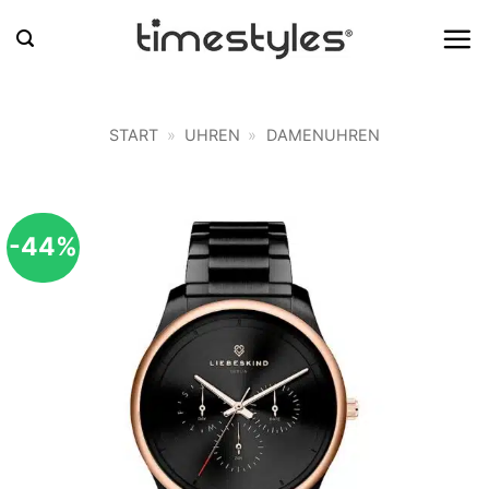
Zum
Inhalt
springen
START
»
UHREN
»
DAMENUHREN
-44%