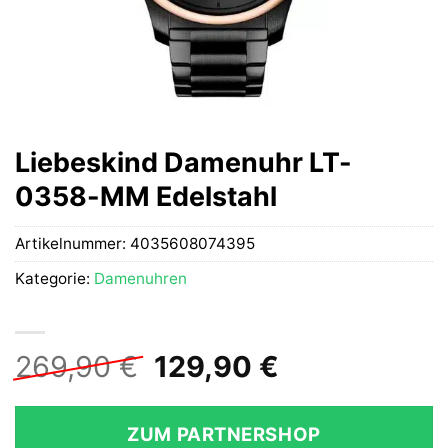
Liebeskind Damenuhr LT-
0358-MM Edelstahl
Artikelnummer:
4035608074395
Kategorie:
Damenuhren
Ursprünglicher
Aktueller
269,90
€
129,90
€
Preis
Preis
war:
ist:
ZUM PARTNERSHOP