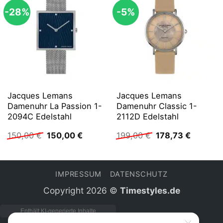
-28%
-5%
Jacques Lemans
Jacques Lemans
Damenuhr La Passion 1-
Damenuhr Classic 1-
2094C Edelstahl
2112D Edelstahl
Ursprünglicher
Aktueller
Ursprünglicher
Aktuelle
150,00
€
150,00
€
199,00
€
178,73
€
Preis
Preis
Preis
Preis
war:
ist:
war:
ist:
150,00 €
150,00 €.
199,00 €
178,73 €
IMPRESSUM
DATENSCHUTZ
Copyright 2026 ©
Timestyles.de