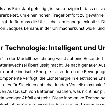
 aus Edelstahl gefertigt, ist so konzipiert, dass es s
erarbeitet, um einen hohen Tragekomfort zu gewährleist
rgt dafür, dass die Uhr sicher am Handgelenk sitzt. Di
von Jacques Lemans in der Uhrmacherkunst wider und g
.
r Technologie: Intelligent und
“ in der Modellbezeichnung weist auf eine Besonderheit
tteriewechsel überflüssig macht. Je nach genauer Au
r durch kinetische Energie – also durch die Bewegunge
komponente verfügt, die Lichtenergie in elektrische
dies für Sie einen entscheidenden Vorteil: maximale F
n Austausch von Batterien machen, was nicht nur pra
da weniger Abfall entsteht. Diese innovative Technolog
keit, ohne Kompromisse bei Präzision und Zuverlässig