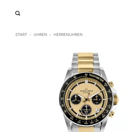
Zum
Inhalt
springen
START
»
UHREN
»
HERRENUHREN