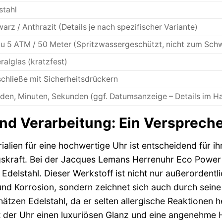
stahl
arz / Anthrazit (Details je nach spezifischer Variante)
zu 5 ATM / 50 Meter (Spritzwassergeschützt, nicht zum Sc
ralglas (kratzfest)
schließe mit Sicherheitsdrückern
den, Minuten, Sekunden (ggf. Datumsanzeige – Details im 
nd Verarbeitung: Ein Verspreche
alien für eine hochwertige Uhr ist entscheidend für ih
skraft. Bei der Jacques Lemans Herrenuhr Eco Power 5
 Edelstahl. Dieser Werkstoff ist nicht nur außerordent
 und Korrosion, sondern zeichnet sich auch durch seine
ätzen Edelstahl, da er selten allergische Reaktionen h
ht der Uhr einen luxuriösen Glanz und eine angenehme 