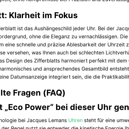
tt: Klarheit im Fokus
fferblatt ist das Aushängeschild jeder Uhr. Bei der J
Vordergrund, ohne die Eleganz zu vernachlässigen. Die 
m eine schnelle und präzise Ablesbarkeit der Uhrzeit z
se versehen, was Ihnen auch bei schlechten Lichtverhä
s Design des Zifferblatts harmoniert perfekt mit de
 harmonisches und ansprechendes Gesamtbild entsteht
ine Datumsanzeige integriert sein, die die Praktikabil
llte Fragen (FAQ)
 „Eco Power“ bei dieser Uhr ge
nologie bei Jacques Lemans
Uhren
steht für eine umw
 der Regel nutzt sie entweder die kinetische Energie 