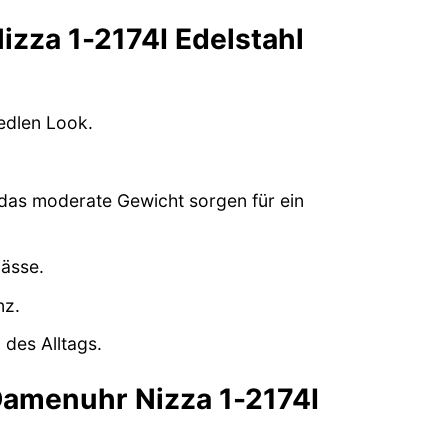
zza 1-2174I Edelstahl
edlen Look.
das moderate Gewicht sorgen für ein
lässe.
nz.
des Alltags.
Damenuhr Nizza 1-2174I