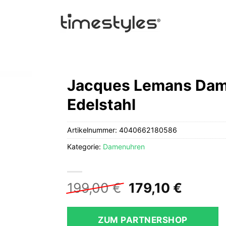
Jacques Lemans Dame
Edelstahl
Artikelnummer:
4040662180586
Kategorie:
Damenuhren
Ursprüngliche
Aktuel
199,00
€
179,10
€
Preis
Preis
war:
ist:
ZUM PARTNERSHOP