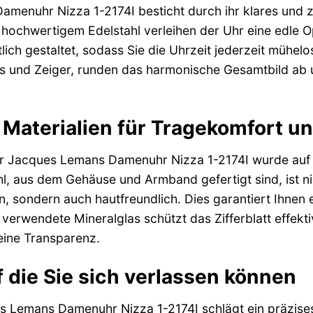
amenuhr Nizza 1-2174I besticht durch ihr klares und
ochwertigem Edelstahl verleihen der Uhr eine edle Op
htlich gestaltet, sodass Sie die Uhrzeit jederzeit mühel
zes und Zeiger, runden das harmonische Gesamtbild ab
Materialien für Tragekomfort un
er Jacques Lemans Damenuhr Nizza 1-2174I wurde auf 
hl, aus dem Gehäuse und Armband gefertigt sind, ist 
n, sondern auch hautfreundlich. Dies garantiert Ihne
verwendete Mineralglas schützt das Zifferblatt effekt
eine Transparenz.
f die Sie sich verlassen können
 Lemans Damenuhr Nizza 1-2174I schlägt ein präzises