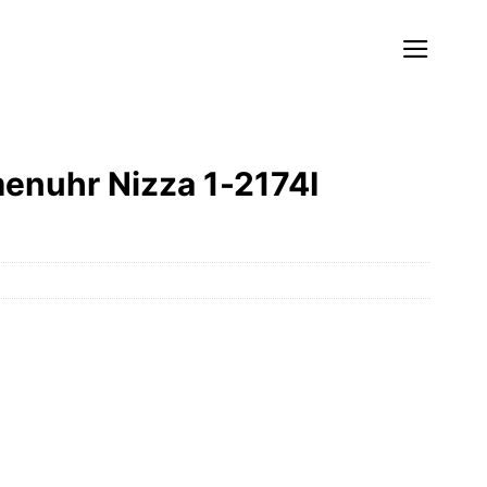
nuhr Nizza 1-2174I
r
ler