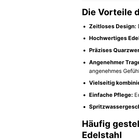
Die Vorteile
Zeitloses Design:
D
Hochwertiges Edel
Präzises Quarzwer
Angenehmer Trage
angenehmes Gefühl
Vielseitig kombini
Einfache Pflege:
Ed
Spritzwassergesch
Häufig geste
Edelstahl