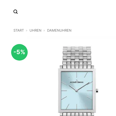
Zum
Inhalt
springen
START
»
UHREN
»
DAMENUHREN
-5%