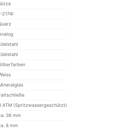
Nizza
1-2174I
Quarz
Analog
Edelstahl
Edelstahl
Silberfarben
Weiss
Mineralglas
Faltschließe
3 ATM (Spritzwassergeschützt)
ca. 36 mm
ca. 8 mm