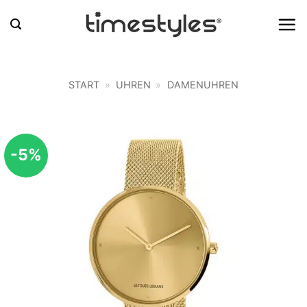
Zum
Inhalt
springen
START
»
UHREN
»
DAMENUHREN
-5%