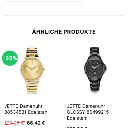
ÄHNLICHE PRODUKTE
-30%
JETTE Damenuhr
JETTE Damenuhr
88534531 Edelstahl
GLOSSY 86499215
Edelstahl
Ursprünglicher
Aktueller
129,00
€
66,42
€
Preis
Preis