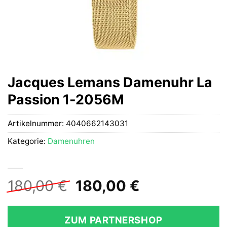
Jacques Lemans Damenuhr La
Passion 1-2056M
Artikelnummer:
4040662143031
Kategorie:
Damenuhren
Ursprünglicher
Aktueller
180,00
€
180,00
€
Preis
Preis
war:
ist:
ZUM PARTNERSHOP