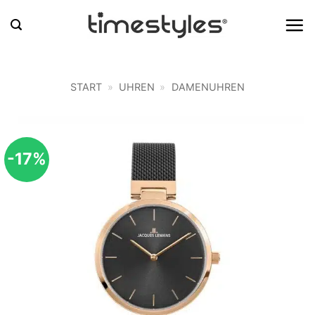
Zum
Inhalt
springen
START
»
UHREN
»
DAMENUHREN
-17%