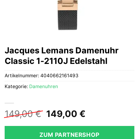
Jacques Lemans Damenuhr
Classic 1-2110J Edelstahl
Artikelnummer:
4040662161493
Kategorie:
Damenuhren
Ursprünglicher
Aktueller
149,00
€
149,00
€
Preis
Preis
war:
ist:
ZUM PARTNERSHOP