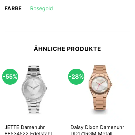
FARBE
Roségold
ÄHNLICHE PRODUKTE
-55%
-28%
JETTE Damenuhr
Daisy Dixon Damenuhr
88534522 Edelstahl
DD171RGM Metall