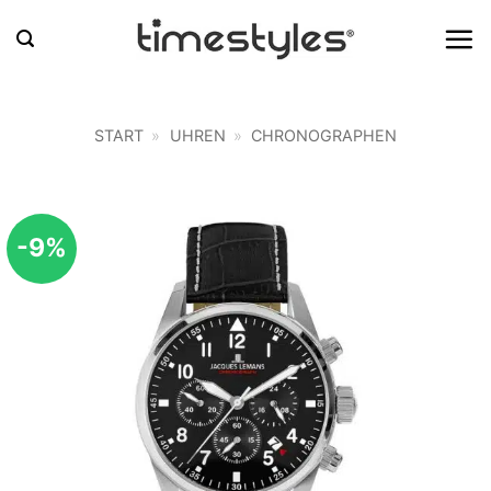
Zum
Inhalt
springen
START
»
UHREN
»
CHRONOGRAPHEN
-9%