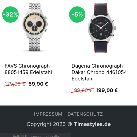
-32%
-5%
FAVS Chronograph
Dugena Chronograph
88051459 Edelstahl
Dakar Chrono 4461054
Edelstahl
Ursprünglicher
Aktueller
179,00
€
59,90
€
Preis
Preis
Ursprünglicher
Aktuelle
199,00
€
199,00
€
war:
ist:
Preis
Preis
179,00 €
59,90 €.
war:
ist:
199,00 €
199,00 
IMPRESSUM
DATENSCHUTZ
Copyright 2026 ©
Timestyles.de