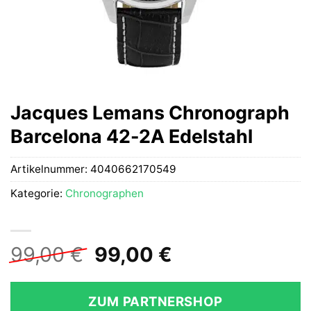
Jacques Lemans Chronograph
Barcelona 42-2A Edelstahl
Artikelnummer:
4040662170549
Kategorie:
Chronographen
Ursprünglicher
Aktueller
99,00
€
99,00
€
Preis
Preis
war:
ist:
ZUM PARTNERSHOP