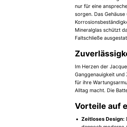
nur für eine ansprech
sorgen. Das Gehäuse u
Korrosionsbeständigke
Mineralglas schützt d
Faltschließe ausgestat
Zuverlässigk
Im Herzen der Jacque
Ganggenauigkeit und Z
für ihre Wartungsarmu
Alltag macht. Die Bat
Vorteile auf 
Zeitloses Design:
D
dennoch moderne A