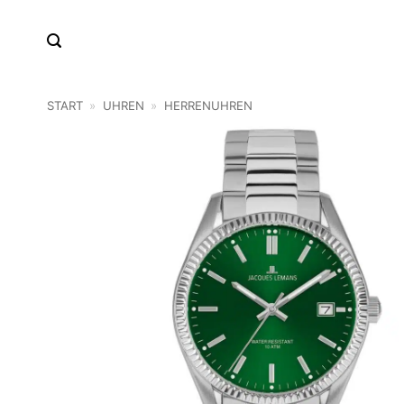
Zum
Inhalt
springen
START
»
UHREN
»
HERRENUHREN