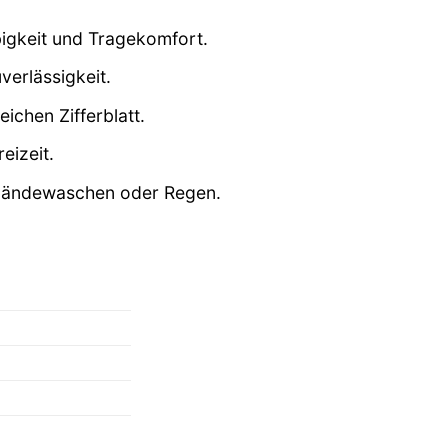
bigkeit und Tragekomfort.
erlässigkeit.
ichen Zifferblatt.
eizeit.
e Händewaschen oder Regen.