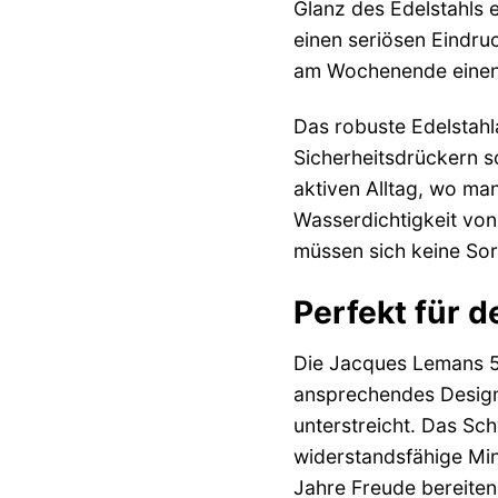
Glanz des Edelstahls 
einen seriösen Eindru
am Wochenende einen s
Das robuste Edelstahl
Sicherheitsdrückern so
aktiven Alltag, wo ma
Wasserdichtigkeit von
müssen sich keine So
Perfekt für 
Die Jacques Lemans 50
ansprechendes Design l
unterstreicht. Das Sc
widerstandsfähige Mine
Jahre Freude bereiten