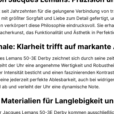
seit Jahrzehnten für die gelungene Verbindung von tr
mit größter Sorgfalt und Liebe zum Detail gefertigt, u
 verkörpert diese Philosophie eindrucksvoll. Sie erhal
cherkunst, das Funktionalität und Ästhetik in Perfekti
le: Klarheit trifft auf markante
s Lemans 50-3E Derby zeichnet sich durch seine zeit
iht der Uhr eine angenehme Wertigkeit und Robustheit.
iner Intensität besticht und einen faszinierenden Kontra
eine jederzeit perfekte Ablesbarkeit, auch bei widrigen
 ab und verleiht der Uhr eine dynamische Note.
Materialien für Langlebigkeit u
er Jacques Lemans 50-3E Derby kommen ausschließlich 