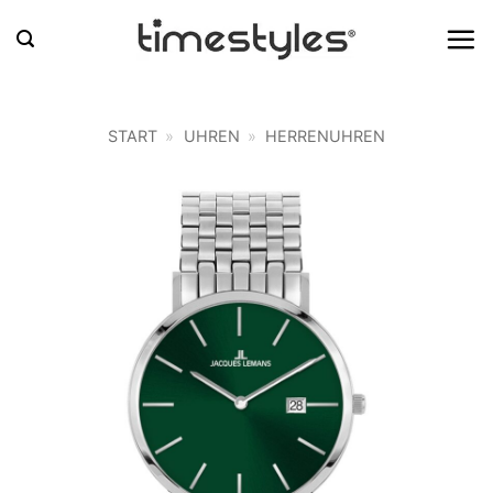
Zum
Inhalt
springen
START
»
UHREN
»
HERRENUHREN