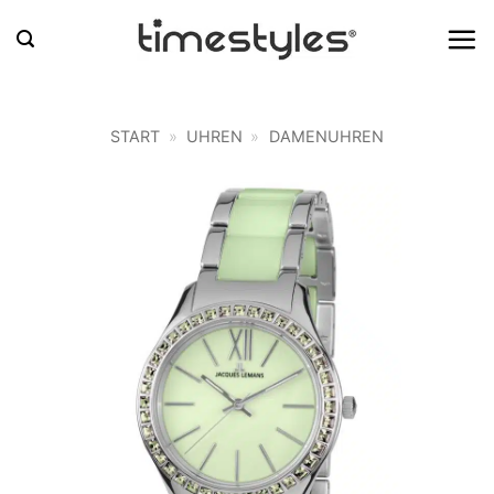
Zum
Inhalt
springen
START
»
UHREN
»
DAMENUHREN