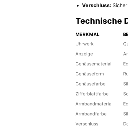
Verschluss:
Sicher
Technische D
MERKMAL
B
Uhrwerk
Qu
Anzeige
An
Gehäusematerial
Ed
Gehäuseform
Ru
Gehäusefarbe
Si
Zifferblattfarbe
Sc
Armbandmaterial
Ed
Armbandfarbe
Si
Verschluss
Do