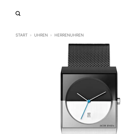
Zum
Inhalt
springen
START
»
UHREN
»
HERRENUHREN