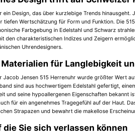
 ein Design, das über kurzlebige Trends hinausgeht. J
r tiefen Wertschätzung für Form und Funktion. Die 515
onische Farbgebung in Edelstahl und Schwarz strahlen 
mit den charakteristischen Indizes und Zeigern ermöglich
nischen Uhrendesigners.
Materialien für Langlebigkeit u
er Jacob Jensen 515 Herrenuhr wurde größter Wert auf
nd sind aus hochwertigem Edelstahl gefertigt, einem 
t und seine hypoallergenen Eigenschaften bekannt ist. 
uch für ein angenehmes Tragegefühl auf der Haut. Das 
glichen Strapazen und bewahrt die makellose Erscheinu
f die Sie sich verlassen können