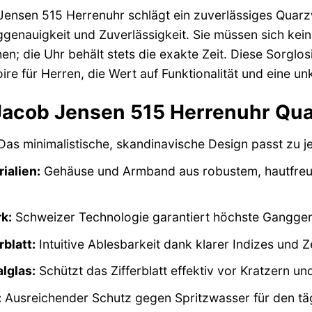
ensen 515 Herrenuhr schlägt ein zuverlässiges Quarz
ggenauigkeit und Zuverlässigkeit. Sie müssen sich ke
n; die Uhr behält stets die exakte Zeit. Diese Sorglos
ire für Herren, die Wert auf Funktionalität und eine 
 Jacob Jensen 515 Herrenuhr Qu
as minimalistische, skandinavische Design passt zu je
ialien:
Gehäuse und Armband aus robustem, hautfreund
k:
Schweizer Technologie garantiert höchste Ganggena
rblatt:
Intuitive Ablesbarkeit dank klarer Indizes und Z
lglas:
Schützt das Zifferblatt effektiv vor Kratzern u
:
Ausreichender Schutz gegen Spritzwasser für den tä