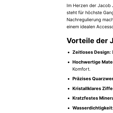
Im Herzen der Jacob J
steht für höchste Gan
Nachregulierung mache
einem idealen Accesso
Vorteile der
Zeitloses Design:
D
Hochwertige Mater
Komfort.
Präzises Quarzwer
Kristallklares Ziffe
Kratzfestes Minera
Wasserdichtigkeit