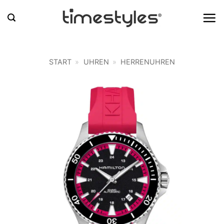
Zum
Inhalt
springen
START
»
UHREN
»
HERRENUHREN