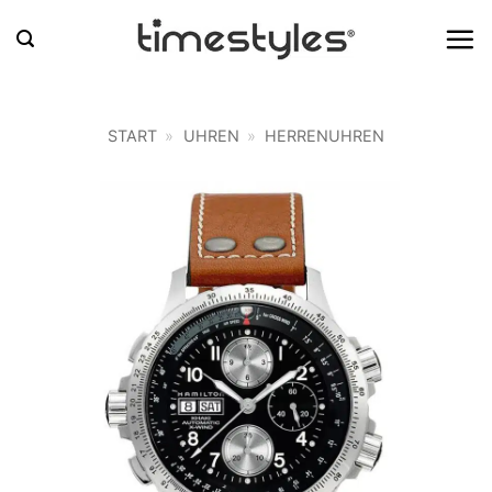
Zum
Inhalt
springen
START
»
UHREN
»
HERRENUHREN