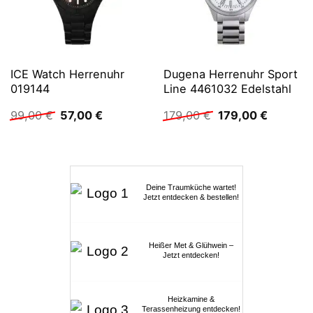
ICE Watch Herrenuhr
Dugena Herrenuhr Sport
019144
Line 4461032 Edelstahl
Ursprünglicher
Aktueller
Ursprünglicher
Aktuelle
99,00
€
57,00
€
179,00
€
179,00
€
Preis
Preis
Preis
Preis
war:
ist:
war:
ist:
99,00 €
57,00 €.
179,00 €
179,00 €
Deine Traumküche wartet!
Jetzt entdecken & bestellen!
Heißer Met & Glühwein –
Jetzt entdecken!
Heizkamine &
Terassenheizung entdecken!