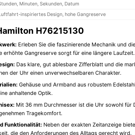
Stunden, Minuten, Sekunden, Datum
Luftfahrt-inspiriertes Design, hohe Gangreserve
 Hamilton H76215130
kwerk:
Erleben Sie die faszinierende Mechanik und d
e erhöhte Gangreserve sorgt für eine längere Laufzeit.
esign:
Das klare, gut ablesbare Zifferblatt und die m
eihen der Uhr einen unverwechselbaren Charakter.
ialien:
Gehäuse und Armband aus robustem Edelstahl s
ine anhaltende Optik.
nisex:
Mit 36 mm Durchmesser ist die Uhr sowohl für 
angenehmen Tragekomfort.
d Funktionalität:
Neben der exakten Zeitanzeige biete
eit, die den Anforderungen des Alltags gerecht wird.