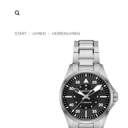
Zum
Inhalt
springen
START
»
UHREN
»
HERRENUHREN