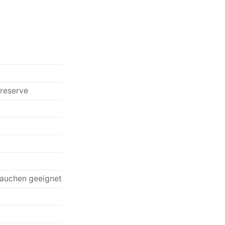
greserve
ntauchen geeignet