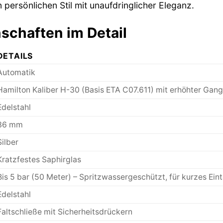
n persönlichen Stil mit unaufdringlicher Eleganz.
schaften im Detail
DETAILS
Automatik
Hamilton Kaliber H-30 (Basis ETA C07.611) mit erhöhter Gan
Edelstahl
36 mm
Silber
Kratzfestes Saphirglas
Bis 5 bar (50 Meter) – Spritzwassergeschützt, für kurzes Ei
Edelstahl
Faltschließe mit Sicherheitsdrückern