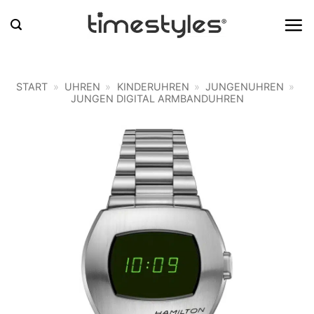
Zum
Inhalt
springen
START
»
UHREN
»
KINDERUHREN
»
JUNGENUHREN
»
JUNGEN DIGITAL ARMBANDUHREN