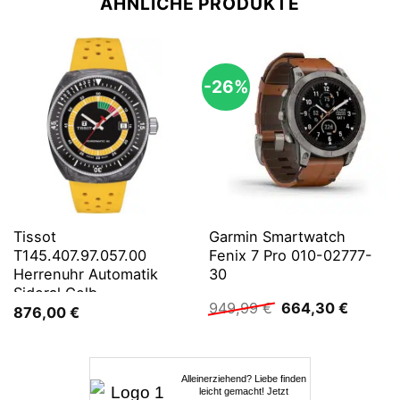
ÄHNLICHE PRODUKTE
-26%
Tissot
Garmin Smartwatch
T145.407.97.057.00
Fenix 7 Pro 010-02777-
Herrenuhr Automatik
30
Sideral Gelb
Ursprünglicher
Aktuell
949,99
€
664,30
€
876,00
€
Preis
Preis
war:
ist:
949,99 €
664,30 
Alleinerziehend? Liebe finden
leicht gemacht! Jetzt