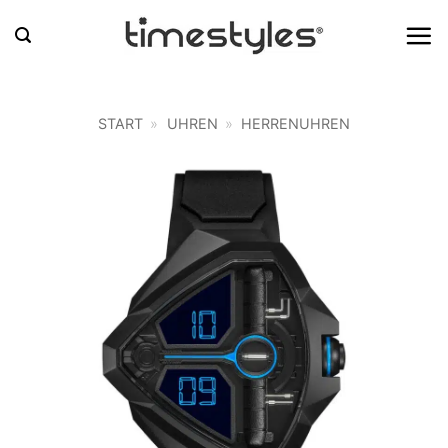
Zum
Inhalt
springen
START
»
UHREN
»
HERRENUHREN