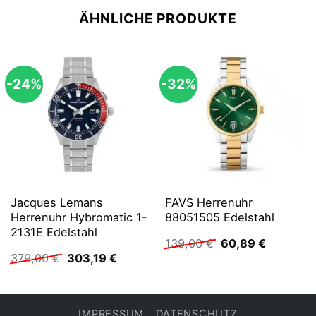
ÄHNLICHE PRODUKTE
-24%
-32%
Jacques Lemans
FAVS Herrenuhr
Herrenuhr Hybromatic 1-
88051505 Edelstahl
2131E Edelstahl
Ursprünglicher
Aktueller
139,00
€
60,89
€
Preis
Preis
Ursprünglicher
Aktueller
379,00
€
303,19
€
war:
ist:
Preis
Preis
139,00 €
60,89 €.
war:
ist:
379,00 €
303,19 €.
IMPRESSUM
DATENSCHUTZ