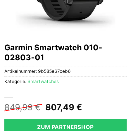
Garmin Smartwatch 010-
02803-01
Artikelnummer:
9b585e67ceb6
Kategorie:
Smartwatches
Ursprünglicher
Aktueller
849,99
€
807,49
€
Preis
Preis
war:
ist:
ZUM PARTNERSHOP