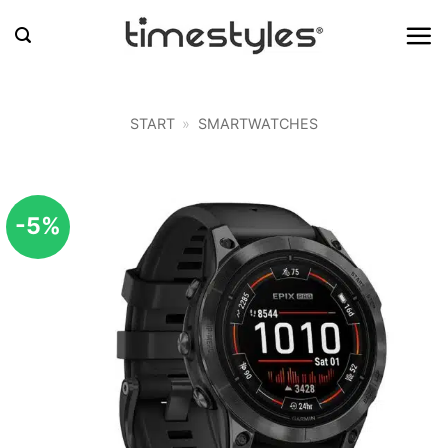
Zum
Inhalt
springen
START
»
SMARTWATCHES
-5%