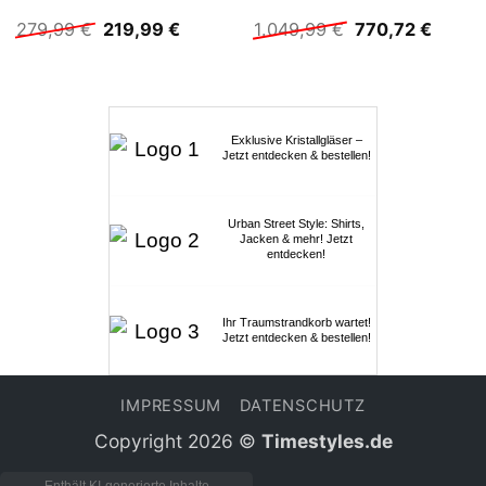
Ursprünglicher
Aktueller
Ursprünglicher
Aktuel
279,99
€
219,99
€
1.049,99
€
770,72
€
Preis
Preis
Preis
Preis
war:
ist:
war:
ist:
279,99 €
219,99 €.
1.049,99 €
770,72
Exklusive Kristallgläser –
Jetzt entdecken & bestellen!
Urban Street Style: Shirts,
Jacken & mehr! Jetzt
entdecken!
Ihr Traumstrandkorb wartet!
Jetzt entdecken & bestellen!
IMPRESSUM
DATENSCHUTZ
Copyright 2026 ©
Timestyles.de