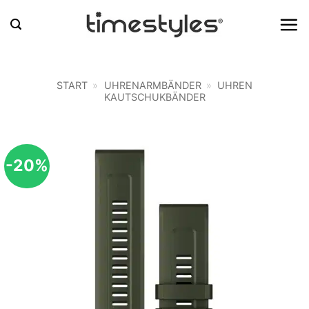
Zum
Inhalt
springen
START
»
UHRENARMBÄNDER
»
UHREN
KAUTSCHUKBÄNDER
-20%