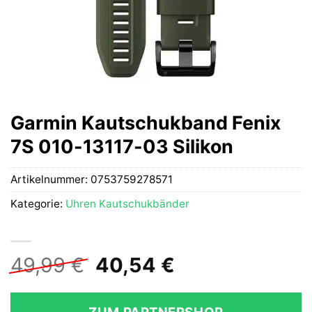
Garmin Kautschukband Fenix
7S 010-13117-03 Silikon
Artikelnummer:
0753759278571
Kategorie:
Uhren Kautschukbänder
Ursprünglicher
Aktueller
49,99
€
40,54
€
Preis
Preis
war:
ist: