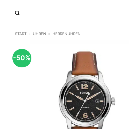
Zum
Inhalt
springen
START
»
UHREN
»
HERRENUHREN
-50%