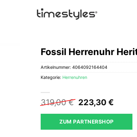
Fossil Herrenuhr Her
Artikelnummer:
4064092164404
Kategorie:
Herrenuhren
Ursprüngliche
Aktue
319,00
€
223,30
€
Preis
Preis
war:
ist:
ZUM PARTNERSHOP
319,00 €
223,3