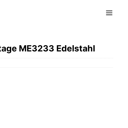
itage ME3233 Edelstahl
r
ller
0 €.