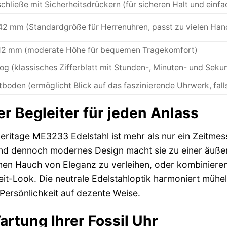
schließe mit Sicherheitsdrückern (für sicheren Halt und einf
42 mm (Standardgröße für Herrenuhren, passt zu vielen H
12 mm (moderate Höhe für bequemen Tragekomfort)
og (klassisches Zifferblatt mit Stunden-, Minuten- und Sek
tboden (ermöglicht Blick auf das faszinierende Uhrwerk, fal
ger Begleiter für jeden Anlass
eritage ME3233 Edelstahl ist mehr als nur ein Zeitmess
 und dennoch modernes Design macht sie zu einer äußers
nen Hauch von Eleganz zu verleihen, oder kombinieren S
eit-Look. Die neutrale Edelstahloptik harmoniert mühe
 Persönlichkeit auf dezente Weise.
rtung Ihrer Fossil Uhr