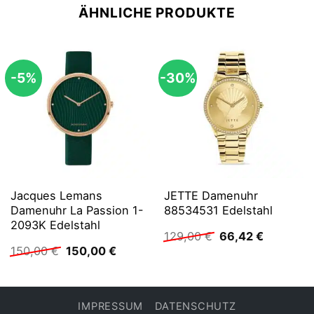
ÄHNLICHE PRODUKTE
-5%
-30%
Jacques Lemans
JETTE Damenuhr
Damenuhr La Passion 1-
88534531 Edelstahl
2093K Edelstahl
Ursprünglicher
Aktueller
129,00
€
66,42
€
Preis
Preis
Ursprünglicher
Aktueller
150,00
€
150,00
€
war:
ist:
Preis
Preis
129,00 €
66,42 €.
war:
ist:
150,00 €
150,00 €.
IMPRESSUM
DATENSCHUTZ