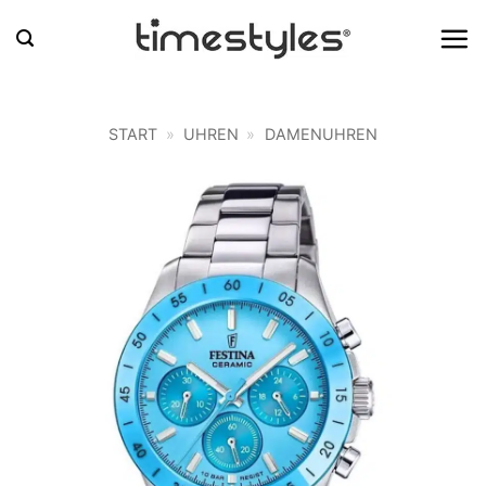
Zum
Inhalt
springen
START
»
UHREN
»
DAMENUHREN