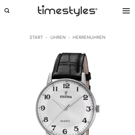
Zum
Inhalt
springen
START
»
UHREN
»
HERRENUHREN