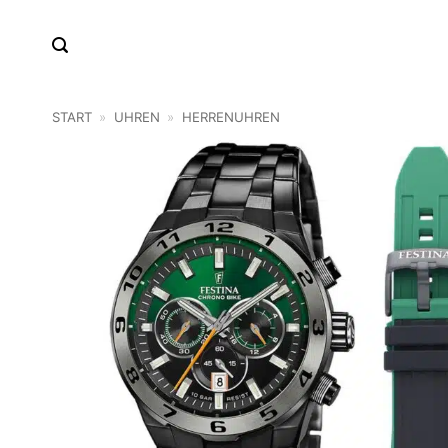
Zum
Inhalt
springen
START
»
UHREN
»
HERRENUHREN