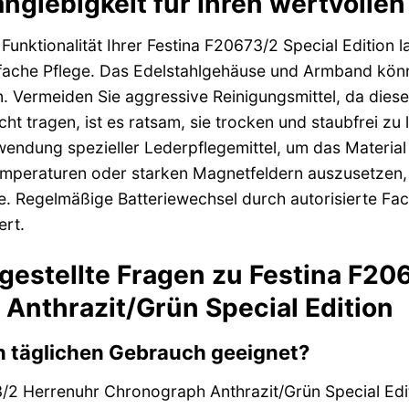
nglebigkeit für Ihren wertvolle
unktionalität Ihrer Festina F20673/2 Special Edition lan
fache Pflege. Das Edelstahlgehäuse und Armband könne
n. Vermeiden Sie aggressive Reinigungsmittel, da dies
icht tragen, ist es ratsam, sie trocken und staubfrei 
wendung spezieller Lederpflegemittel, um das Material
emperaturen oder starken Magnetfeldern auszusetzen,
e. Regelmäßige Batteriewechsel durch autorisierte Fac
ert.
 gestellte Fragen zu Festina F2
Anthrazit/Grün Special Edition
den täglichen Gebrauch geeignet?
3/2 Herrenuhr Chronograph Anthrazit/Grün Special Edit