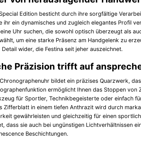
Special Edition besticht durch ihre sorgfältige Verar
e ihr ein dynamisches und zugleich elegantes Profil ve
 eine Uhr suchen, die sowohl optisch überzeugt als auc
wählt, um eine starke Präsenz am Handgelenk zu erzeu
Detail wider, die Festina seit jeher auszeichnet.
e Präzision trifft auf anspreche
Chronographenuhr bildet ein präzises Quarzwerk, das 
nographenfunktion ermöglicht Ihnen das Stoppen von Z
eug für Sportler, Technikbegeisterte oder einfach für 
Zifferblatt in einem tiefen Anthrazit wird durch marka
keit gewährleisten und gleichzeitig für einen sportli
et, dass sie auch bei ungünstigen Lichtverhältnissen ei
inescence Beschichtungen.