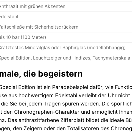
Anthrazit mit grünen Akzenten
Edelstahl
Faltschließe mit Sicherheitsdrückern
Bis 10 bar (100 Meter)
Kratzfestes Mineralglas oder Saphirglas (modellabhängig)
Special Edition, Leuchtzeiger und -indizes, Tachymeterskala (
ale, die begeistern
pecial Edition ist ein Paradebeispiel dafür, wie Funktio
e aus hochwertigem Edelstahl verleiht der Uhr nicht n
die Sie bei jedem Tragen spüren werden. Die sportlich
cht den Chronographen-Charakter und ermöglicht Ihne
. Das anthrazitfarbene Zifferblatt bildet die ideale B
en, den Zeigern oder den Totalisatoren des Chronogr