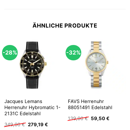
ÄHNLICHE PRODUKTE
-28%
-32%
Jacques Lemans
FAVS Herrenuhr
Herrenuhr Hybromatic 1-
88051491 Edelstahl
2131C Edelstahl
Ursprünglicher
Aktueller
139,00
€
59,50
€
Preis
Preis
Ursprünglicher
Aktueller
349,00
€
279,19
€
war:
ist:
Preis
Preis