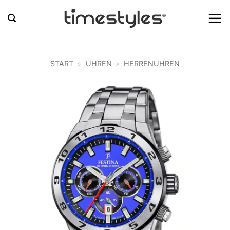
Zum
Inhalt
springen
START
»
UHREN
»
HERRENUHREN