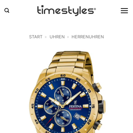
Zum
Inhalt
springen
START
»
UHREN
»
HERRENUHREN