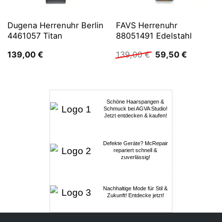
Dugena Herrenuhr Berlin
FAVS Herrenuhr
4461057 Titan
88051491 Edelstahl
Ursprünglicher
Aktueller
139,00
€
139,00
€
59,50
€
Preis
Preis
war:
ist:
139,00 €
59,50 €.
Schöne Haarspangen &
Schmuck bei AGVA Studio!
Jetzt entdecken & kaufen!
Defekte Geräte? McRepair
repariert schnell &
zuverlässig!
Nachhaltige Mode für Stil &
Zukunft! Entdecke jetzt!