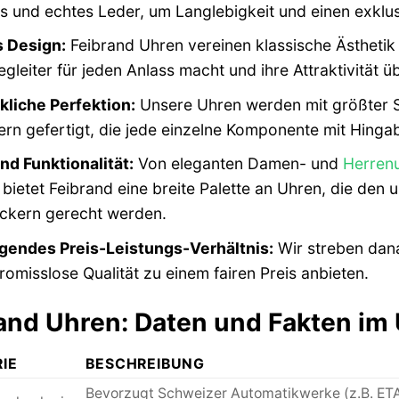
s und echtes Leder, um Langlebigkeit und einen exklu
s Design:
Feibrand Uhren vereinen klassische Ästhetik
egleiter für jeden Anlass macht und ihre Attraktivität
liche Perfektion:
Unsere Uhren werden mit größter S
n gefertigt, die jede einzelne Komponente mit Hinga
und Funktionalität:
Von eleganten Damen- und
Herren
bietet Feibrand eine breite Palette an Uhren, die den 
kern gerecht werden.
gendes Preis-Leistungs-Verhältnis:
Wir streben dan
omisslose Qualität zu einem fairen Preis anbieten.
and Uhren: Daten und Fakten im 
IE
BESCHREIBUNG
Bevorzugt Schweizer Automatikwerke (z.B. ETA, 