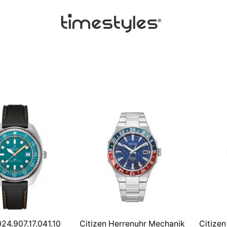
24.907.17.041.10
Citizen Herrenuhr Mechanik
Citize