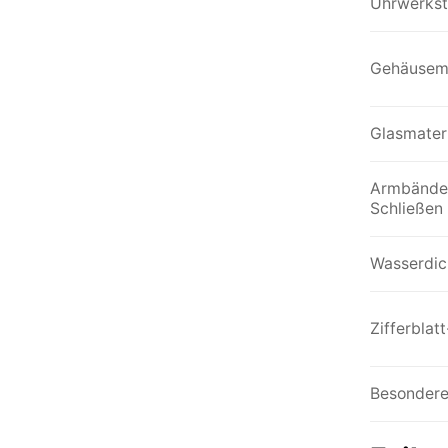
Uhrwerkst
Gehäusema
Glasmateri
Armbände
Schließen
Wasserdic
Zifferblat
Besondere