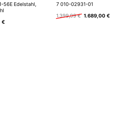
-56E Edelstahl,
7 010-02931-01
hl
Ursprünglicher
Aktueller
1.399,99
€
1.689,00
€
Preis
Preis
0
€
war:
ist:
1.399,99 €
1.689,00 €.