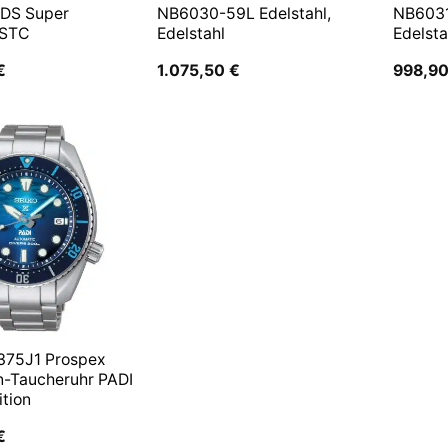
 DS Super
NB6030-59L Edelstahl,
NB6031
 STC
Edelstahl
Edelsta
€
1.075,50
€
998,9
375J1 Prospex
n-Taucheruhr PADI
ition
€