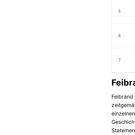
5
6
7
Feibr
Feibrand
zeitgemäß
einzelnen
Geschicht
Statement