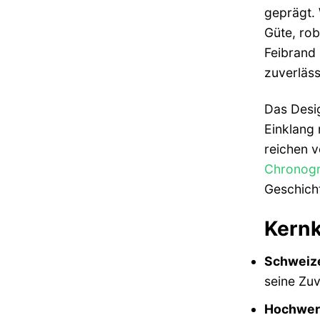
geprägt. 
Güte, rob
Feibrand 
zuverläss
Das Desig
Einklang 
reichen v
Chronog
Geschicht
Kernk
Schweize
seine Zuv
Hochwert