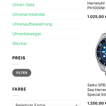
Herrenuhr
Uhren-Sets
PH1000M
Uhrenarmbänder
1.025,00
Uhrenaufbewahrung
Uhrenbeweger
Wecker
PREIS
Min.
Max.
FILTER
Preis
Preis
Seiko SPB
FARBE
Sea Herre
Special Ed
1.250,00