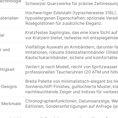
echnologie
Schweizer Quarzwerke für präzise Zeitmessun
Hochwertiger Edelstahl (typischerweise 316L),
terialien
hypoallergenen Eigenschaften; optionale Vere
Roségoldtönen für zusätzliche Eleganz.
Kratzfestes Saphirglas, das eine klare Sicht a
al
vor Kratzern bietet; teilweise mit entspiegelnd
Vielfältige Auswahl an Armbändern, darunter fei
r und
Imitationen, robuste Edelstahlarmbänder (Glie
Kautschukarmbänder; sichere und komfortable 
Variiert je nach Modell, reicht von Spritzwasser
htigkeit
professionellen Taucheruhren (20 ATM und höher
Breite Palette von minimalistisch-elegant bis 
t-Designs
Sonnenschliff-Finishes, guillochierte Muster, kl
nachtleuchtende Zeiger und Indizes für verbess
Chronographenfunktionen, Datumsanzeige, Welt
 Merkmale
Editionen, Sonderanfertigungen auf Anfrage (je