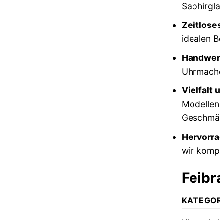
Saphirgla
Zeitlose
idealen B
Handwerk
Uhrmacher
Vielfalt 
Modellen 
Geschmäc
Hervorra
wir kompr
Feibr
KATEGOR