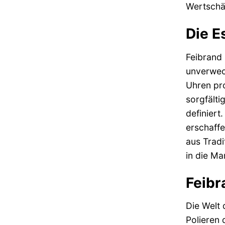
Wertschät
Die E
Feibrand 
unverwech
Uhren pro
sorgfälti
definiert
erschaffe
aus Tradi
in die Ma
Feibr
Die Welt 
Polieren 