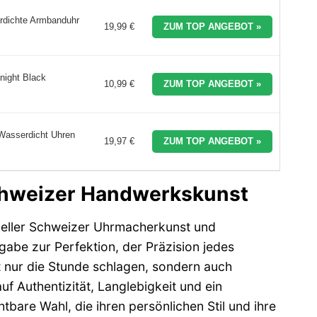
rdichte Armbanduhr
19,99 €
ZUM TOP ANGEBOT »
ight Black
10,99 €
ZUM TOP ANGEBOT »
Wasserdicht Uhren
19,97 €
ZUM TOP ANGEBOT »
Schweizer Handwerkskunst
oneller Schweizer Uhrmacherkunst und
gabe zur Perfektion, der Präzision jedes
t nur die Stunde schlagen, sondern auch
uf Authentizität, Langlebigkeit und ein
bare Wahl, die ihren persönlichen Stil und ihre