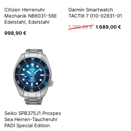
Citizen Herrenuhr
Garmin Smartwatch
Mechanik NB6031-56E
TACTIX 7 010-02931-01
Edelstahl, Edelstahl
Ursprünglicher
Aktu
1.399,99
€
1.689,00
€
Preis
Prei
998,90
€
war:
ist:
1.399,99 €
1.68
Seiko SPB375J1 Prospex
Sea Herren-Taucheruhr
PADI Special Edition