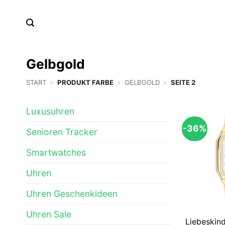
Zum
Inhalt
springen
Gelbgold
START
»
PRODUKT FARBE
»
GELBGOLD
»
SEITE 2
Luxusuhren
-36%
Senioren Tracker
Smartwatches
Uhren
Uhren Geschenkideen
Uhren Sale
Liebeskin