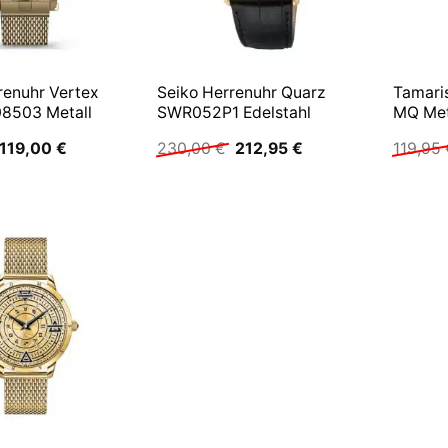
renuhr Vertex
Seiko Herrenuhr Quarz
Tamari
8503 Metall
SWR052P1 Edelstahl
MQ Met
Ursprünglicher
Aktueller
Ursprünglicher
Aktueller
119,00
€
230,00
€
212,95
€
119,95
Preis
Preis
Preis
Preis
war:
ist:
war:
ist:
249,00 €
119,00 €.
230,00 €
212,95 €.