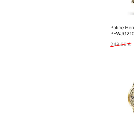
Police Her
PEWJG210
249,00
€