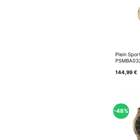
Plein Spo
PSMBA032
144,99
€
-48%