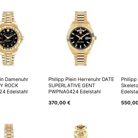
149,00 €
116,45 €.
ein Damenuhr
Philipp Plein Herrenuhr DATE
Philipp
DY ROCK
SUPERLATIVE GENT
Skelet
4 Edelstahl
PWPNA0424 Edelstahl
Edelsta
370,00
€
550,0