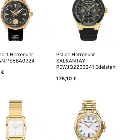
port Herrenuhr
Police Herrenuhr
AN PS5BA0324
SALKANTAY
PEWJQ2203241 Edelstahl
0
€
178,10
€