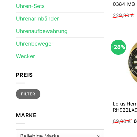
0384-MQ E
Uhren-Sets
229,90
€
Uhrenarmbänder
Uhrenaufbewahrung
Uhrenbeweger
-28%
Wecker
PREIS
Min.
Max.
FILTER
Preis
Preis
Lorus Her
RH922LX9 
MARKE
U
89,00
€
6
P
w
8