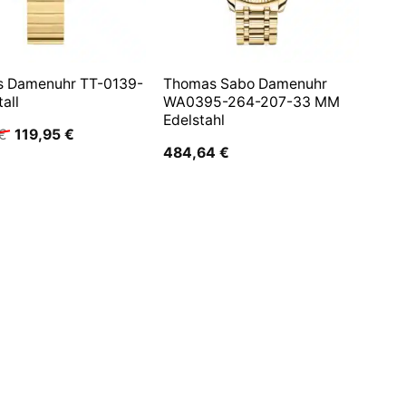
s Damenuhr TT-0139-
Thomas Sabo Damenuhr
all
WA0395-264-207-33 MM
Edelstahl
Ursprünglicher
Aktueller
€
119,95
€
Preis
Preis
484,64
€
war:
ist:
119,95 €
119,95 €.