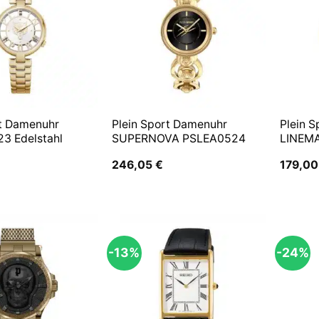
rt Damenuhr
Plein Sport Damenuhr
Plein S
3 Edelstahl
SUPERNOVA PSLEA0524
LINEM
246,05
€
179,0
-13%
-24%