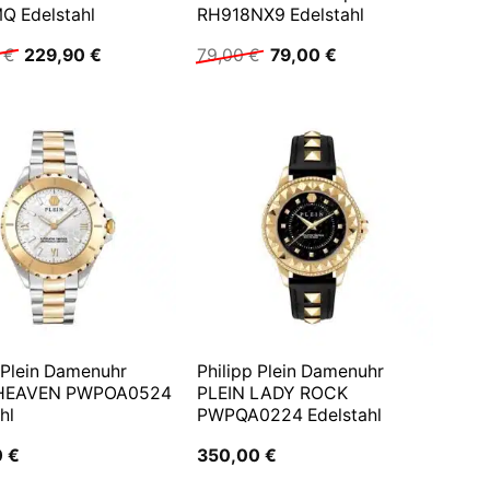
Q Edelstahl
RH918NX9 Edelstahl
Ursprünglicher
Aktueller
Ursprünglicher
Aktueller
0
€
229,90
€
79,00
€
79,00
€
Preis
Preis
Preis
Preis
war:
ist:
war:
ist:
229,90 €
229,90 €.
79,00 €
79,00 €.
 Plein Damenuhr
Philipp Plein Damenuhr
 HEAVEN PWPOA0524
PLEIN LADY ROCK
hl
PWPQA0224 Edelstahl
0
€
350,00
€