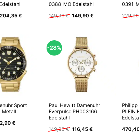
delstahl
0388-MQ Edelstahl
0391-M
Ursprünglicher
Aktueller
Ursprünglicher
Aktueller
204,35
€
149,90
€
149,90
€
229,9
Preis
Preis
Preis
Preis
war:
ist:
war:
ist:
229,90 €
204,35 €.
149,90 €
149,90 €.
-28%
renuhr Sport
Paul Hewitt Damenuhr
Philipp
Metall
Everpulse PH003166
PLEIN
Edelstahl
Edelsta
rsprünglicher
Aktueller
2,90
€
reis
Preis
Ursprünglicher
Aktueller
149,00
€
116,45
€
470,4
ar:
ist:
Preis
Preis
9,00 €
62,90 €.
war:
ist: