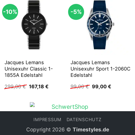
-10%
-5%
Jacques Lemans
Jacques Lemans
Unisexuhr Classic 1-
Unisexuhr Sport 1-2060C
1855A Edelstahl
Edelstahl
Ursprünglicher
Aktueller
Ursprünglicher
Aktueller
299,00
€
167,18
€
99,00
€
99,00
€
Preis
Preis
Preis
Preis
war:
ist:
war:
ist:
299,00 €
167,18 €.
99,00 €
99,00 €.
IMPRESSUM
DATENSCHUTZ
Copyright 2026 ©
Timestyles.de