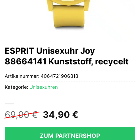
ESPRIT Unisexuhr Joy
88664141 Kunststoff, recycelt
Artikelnummer:
4064721906818
Kategorie:
Unisexuhren
Ursprünglicher
Aktueller
69,90
€
34,90
€
Preis
Preis
war:
ist:
ZUM PARTNERSHOP