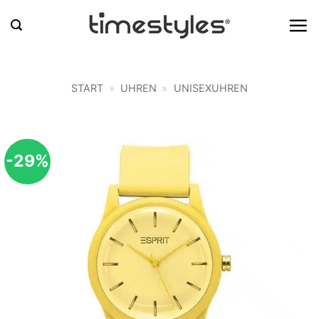
Zum
Inhalt
springen
START
»
UHREN
»
UNISEXUHREN
-29%