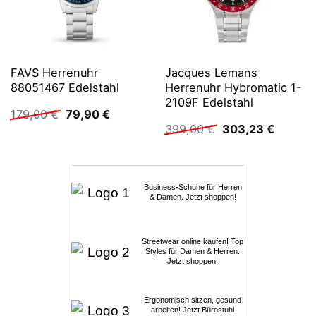
FAVS Herrenuhr
Jacques Lemans
88051467 Edelstahl
Herrenuhr Hybromatic 1-
2109F Edelstahl
Ursprünglicher
Aktueller
179,00
€
79,90
€
Preis
Preis
Ursprünglicher
Aktuell
399,00
€
303,23
€
war:
ist:
Preis
Preis
179,00 €
79,90 €.
war:
ist:
399,00 €
303,23 
Business-Schuhe für Herren
& Damen. Jetzt shoppen!
Streetwear online kaufen! Top
Styles für Damen & Herren.
Jetzt shoppen!
Ergonomisch sitzen, gesund
arbeiten! Jetzt Bürostuhl