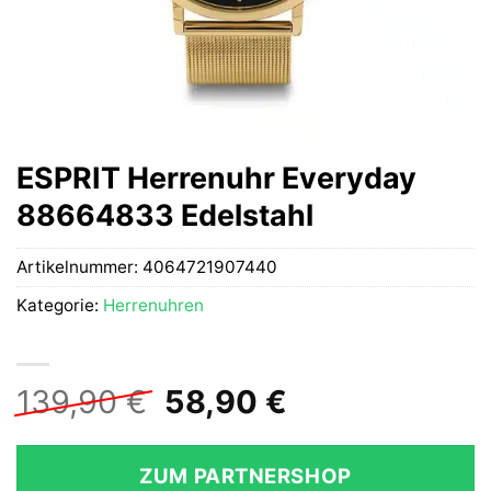
ESPRIT Herrenuhr Everyday
88664833 Edelstahl
Artikelnummer:
4064721907440
Kategorie:
Herrenuhren
Ursprünglicher
Aktueller
139,90
€
58,90
€
Preis
Preis
war:
ist:
ZUM PARTNERSHOP