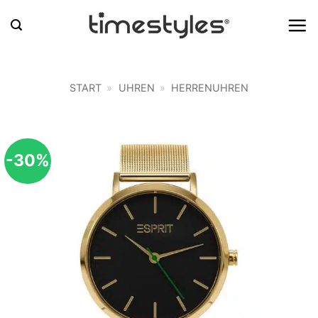
Zum
Inhalt
springen
START
»
UHREN
»
HERRENUHREN
-30%