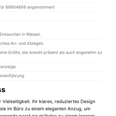
ch für 88664868 angenommen)
Eintauchen in Wasser.
faches An- und Ablegen.
eine Größe, die sowohl präsent als auch angenehm zu
tanzeige.
Linienführung.
ss
ielseitigkeit. Ihr klares, reduziertes Design
e sie im Büro zu einem eleganten Anzug, um
chenende passt sie mühelos zu einem legeren