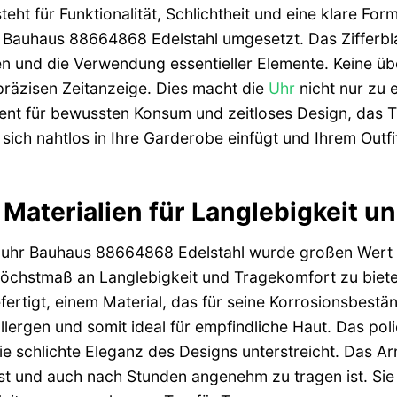
ht für Funktionalität, Schlichtheit und eine klare Fo
Bauhaus 88664868 Edelstahl umgesetzt. Das Zifferblat
en und die Verwendung essentieller Elemente. Keine ü
präzisen Zeitanzeige. Dies macht die
Uhr
nicht nur zu 
nt für bewussten Konsum und zeitloses Design, das T
 sich nahtlos in Ihre Garderobe einfügt und Ihrem Outf
Materialien für Langlebigkeit u
uhr Bauhaus 88664868 Edelstahl wurde großen Wert au
 Höchstmaß an Langlebigkeit und Tragekomfort zu bie
fertigt, einem Material, das für seine Korrosionsbest
allergen und somit ideal für empfindliche Haut. Das poli
e schlichte Eleganz des Designs unterstreicht. Das Arm
t und auch nach Stunden angenehm zu tragen ist. Sie k