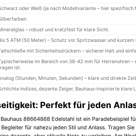
Schwarz oder Weiß (je nach Modellvariante – hier spezifis
Silberfarben
Mineralglas – robust und kratzfest für klare Sicht.
Bis 5 ATM (50 Meter) – Schutz vor Spritzwasser und kurzem 
Faltschließe mit Sicherheitsdrückern – sicherer Halt und ein
Typischerweise im Bereich von 38-42 mm für Herrenuhren – 
tragen ist.
Analog (Stunden, Minuten, Sekunden) – klare und direkte Zei
Schlichte Indizes, dezente Zeiger, Bauhaus-inspirierte klare 
seitigkeit: Perfekt für jeden Anla
auhaus 88664868 Edelstahl ist ein Paradebeispiel für V
 Begleiter für nahezu jeden Stil und Anlass. Tragen Si
ine dezente, aber stilvolle Note zu verleihen. Am Wo