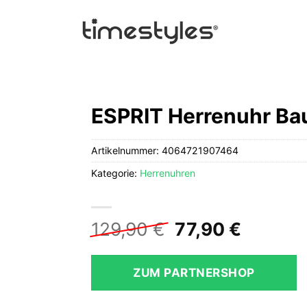
ESPRIT Herrenuhr Ba
Artikelnummer:
4064721907464
Kategorie:
Herrenuhren
Ursprüngliche
Aktuell
129,90
€
77,90
€
Preis
Preis
war:
ist:
ZUM PARTNERSHOP
129,90 €
77,90 €