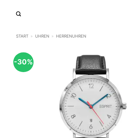
Zum
Inhalt
springen
START
»
UHREN
»
HERRENUHREN
-30%