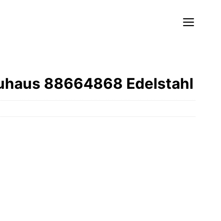
uhaus 88664868 Edelstahl
r
er
.