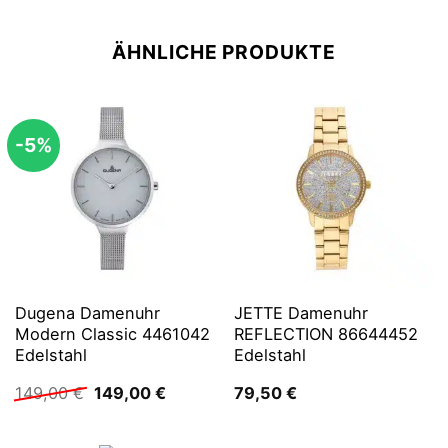
ÄHNLICHE PRODUKTE
-5%
Dugena Damenuhr
JETTE Damenuhr
Modern Classic 4461042
REFLECTION 86644452
Edelstahl
Edelstahl
Ursprünglicher
Aktueller
149,00
€
149,00
€
79,50
€
Preis
Preis
war:
ist:
149,00 €
149,00 €.