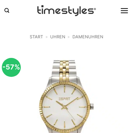
Zum
Inhalt
springen
START
»
UHREN
»
DAMENUHREN
-57%