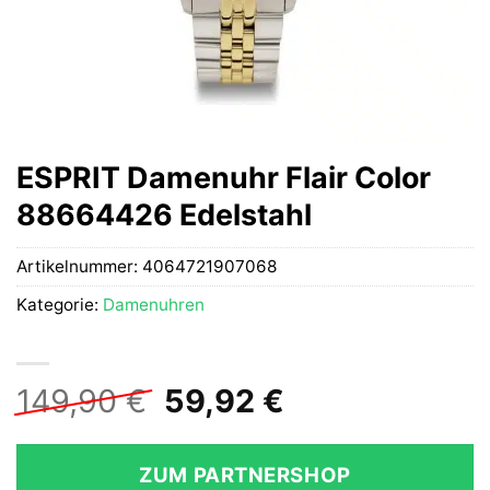
ESPRIT Damenuhr Flair Color
88664426 Edelstahl
Artikelnummer:
4064721907068
Kategorie:
Damenuhren
Ursprünglicher
Aktueller
149,90
€
59,92
€
Preis
Preis
war:
ist:
ZUM PARTNERSHOP