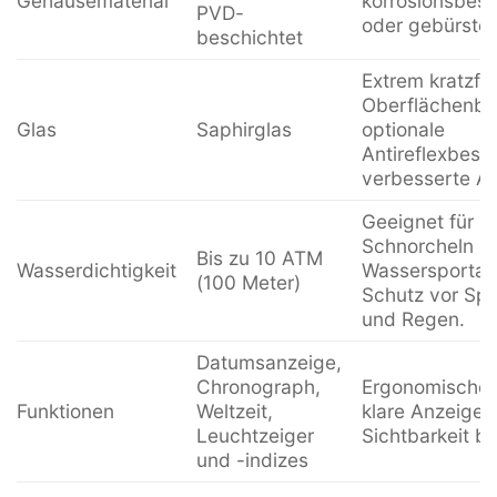
Gehäusematerial
korrosionsbestä
PVD-
oder gebürstet
beschichtet
Extrem kratzfes
Oberflächenbe
Glas
Saphirglas
optionale
Antireflexbesc
verbesserte Ab
Geeignet für 
Schnorcheln u
Bis zu 10 ATM
Wasserdichtigkeit
Wassersportakt
(100 Meter)
Schutz vor Spr
und Regen.
Datumsanzeige,
Chronograph,
Ergonomische 
Funktionen
Weltzeit,
klare Anzeige,
Leuchtzeiger
Sichtbarkeit be
und -indizes