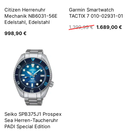
Citizen Herrenuhr
Garmin Smartwatch
Mechanik NB6031-56E
TACTIX 7 010-02931-01
Edelstahl, Edelstahl
Ursprünglicher
Aktu
1.399,99
€
1.689,00
€
Preis
Prei
998,90
€
war:
ist:
1.399,99 €
1.68
Seiko SPB375J1 Prospex
Sea Herren-Taucheruhr
PADI Special Edition