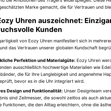
und die Ambitionen des Trägers widerspiegelt. Diese H
geschätzten Marke gemacht, die für Vertrauen und ble
ozy Uhren auszeichnet: Einzigart
uchsvolle Kunden
gartigkeit von Eozy Uhren manifestiert sich in mehrer
und das Vertrauen unserer globalen Kundschaft begrü
liche Perfektion und Materialgüte:
Eozy Uhren werde
nden ausschließlich hochwertige Materialien wie Edel
änder, die für ihre Langlebigkeit und angenehme Hapt
eprüft, bevor es in die Uhr integriert wird.
es Design und Funktionalität:
Unser Designteam verei
nis sind Zeitmesser, die sowohl zeitlos als auch aktuel
e Funktionen, die den Alltag erleichtern, ohne die ästhe