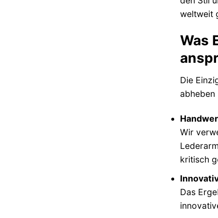
den Stil 
weltweit 
Was E
anspr
Die Einzi
abheben 
Handwerk
Wir verwe
Lederarmb
kritisch g
Innovativ
Das Ergeb
innovativ