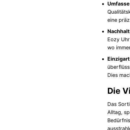
Umfassen
Qualitäts
eine präz
Nachhalt
Eozy Uhre
wo immer 
Einzigar
überflüss
Dies mach
Die V
Das Sorti
Alltag, s
Bedürfnis
ausstrahl