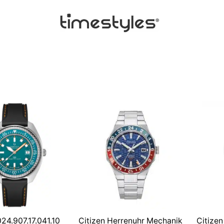
24.907.17.041.10
Citizen Herrenuhr Mechanik
Citize