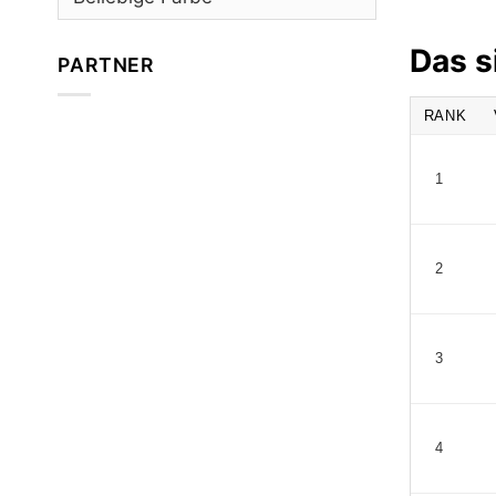
Das s
PARTNER
RANK
1
2
3
4