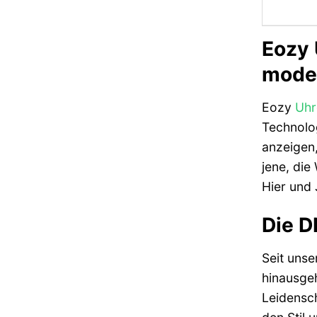
Eozy 
moder
Eozy
Uhr
Technolog
anzeigen,
jene, die
Hier und 
Die D
Seit unse
hinausgeh
Leidensch