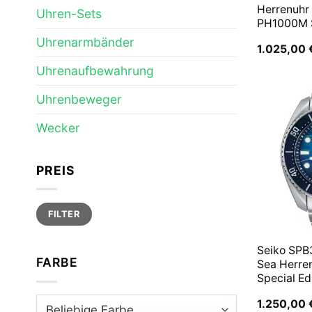
Herrenuhr
Uhren-Sets
PH1000M
Uhrenarmbänder
1.025,00
Uhrenaufbewahrung
Uhrenbeweger
Wecker
PREIS
Min.
Max.
FILTER
Preis
Preis
Seiko SPB
FARBE
Sea Herre
Special Ed
1.250,00