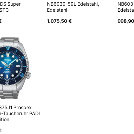
 DS Super
NB6030-59L Edelstahl,
NB6031
 STC
Edelstahl
Edelsta
€
1.075,50
€
998,9
375J1 Prospex
n-Taucheruhr PADI
ition
€