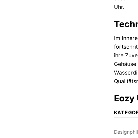
Uhr.
Techn
Im Innere
fortschri
ihre Zuve
Gehäuse i
Wasserdic
Qualitäts
Eozy 
KATEGOR
Designphi