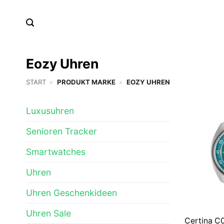
Zum
Inhalt
springen
Eozy Uhren
START
»
PRODUKT MARKE
»
EOZY UHREN
Luxusuhren
Senioren Tracker
Smartwatches
Uhren
Uhren Geschenkideen
Uhren Sale
Certina C0