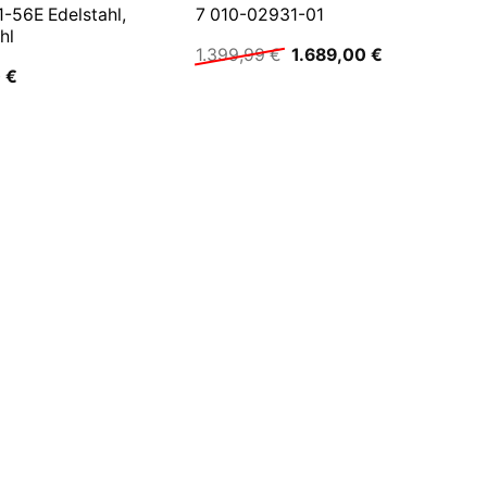
-56E Edelstahl,
7 010-02931-01
hl
Ursprünglicher
Aktueller
1.399,99
€
1.689,00
€
Preis
Preis
0
€
war:
ist:
1.399,99 €
1.689,00 €.