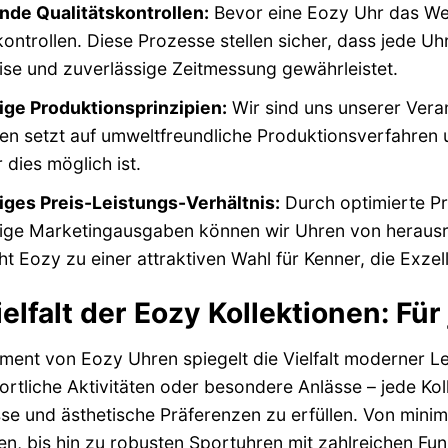
de Qualitätskontrollen:
Bevor eine Eozy Uhr das Werk
kontrollen. Diese Prozesse stellen sicher, dass jede 
ise und zuverlässige Zeitmessung gewährleistet.
ige Produktionsprinzipien:
Wir sind uns unserer Ver
n setzt auf umweltfreundliche Produktionsverfahren u
dies möglich ist.
tiges Preis-Leistungs-Verhältnis:
Durch optimierte Pr
ige Marketingausgaben können wir Uhren von herausrag
t Eozy zu einer attraktiven Wahl für Kenner, die Exze
ielfalt der Eozy Kollektionen: Fü
ment von Eozy Uhren spiegelt die Vielfalt moderner Le
portliche Aktivitäten oder besondere Anlässe – jede Ko
se und ästhetische Präferenzen zu erfüllen. Von minim
en, bis hin zu robusten Sportuhren mit zahlreichen Fun