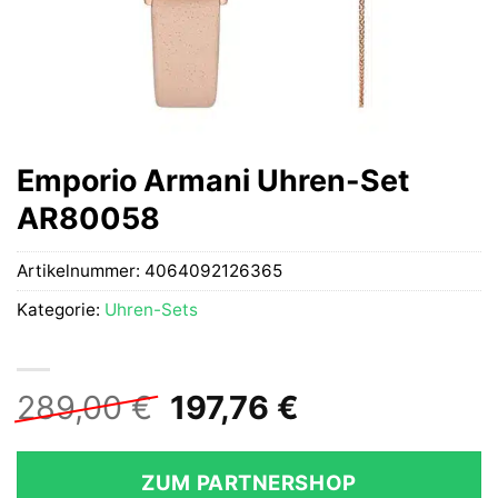
Emporio Armani Uhren-Set
AR80058
Artikelnummer:
4064092126365
Kategorie:
Uhren-Sets
Ursprünglicher
Aktueller
289,00
€
197,76
€
Preis
Preis
war:
ist:
ZUM PARTNERSHOP