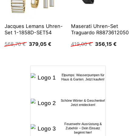
Jacques Lemans Uhren-
Maserati Uhren-Set
Set 1-1858D-SET54
Traguardo R8873612050
Ursprünglicher
Aktueller
Ursprünglicher
Aktuelle
568,70
€
379,05
€
419,00
€
356,15
€
Preis
Preis
Preis
Preis
war:
ist:
war:
ist:
568,70 €
379,05 €.
419,00 €
356,15 €
Elpumps: Wasserpumpen für
Haus & Garten. Jetzt kaufen!
Schöne Wörter & Geschenke!
Jetzt entdecken!
Feuerwehr-Ausrüstung &
Zubehör – Dein Einsatz
beginnt hier!