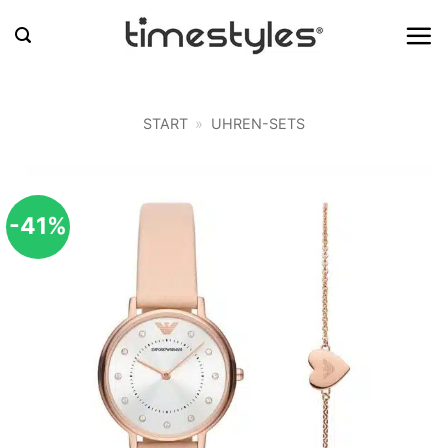
Zum
Inhalt
springen
START
»
UHREN-SETS
-41%