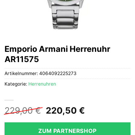
Emporio Armani Herrenuhr
AR11575
Artikelnummer:
4064092225273
Kategorie:
Herrenuhren
Ursprünglicher
Aktueller
229,00
€
220,50
€
Preis
Preis
war:
ist:
ZUM PARTNERSHOP