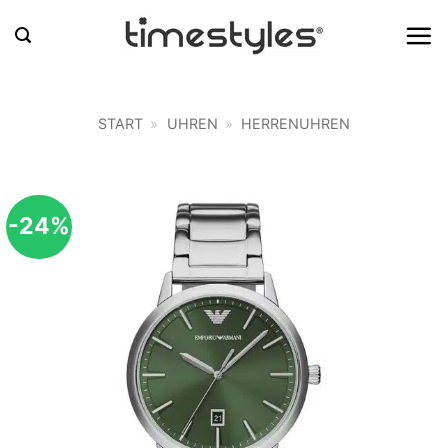
Zum
Inhalt
springen
START
»
UHREN
»
HERRENUHREN
-24%