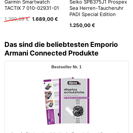
Garmin Smartwatch
Seiko SPB375J1 Prospex
TACTIX 7 010-02931-01
Sea Herren-Taucheruhr
PADI Special Edition
Ursprünglicher
Aktueller
1.399,99
€
1.689,00
€
Preis
Preis
1.250,00
€
war:
ist:
1.399,99 €
1.689,00 €.
Das sind die beliebtesten Emporio
Armani Connected Produkte
1