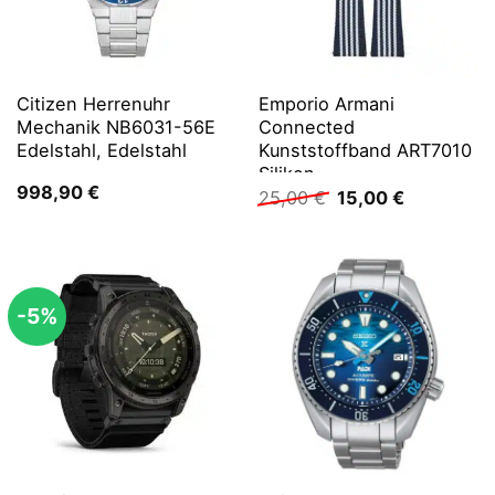
Citizen Herrenuhr
Emporio Armani
Mechanik NB6031-56E
Connected
Edelstahl, Edelstahl
Kunststoffband ART7010
Silikon
998,90
€
Ursprünglicher
Aktueller
25,00
€
15,00
€
Preis
Preis
war:
ist:
25,00 €
15,00 €.
-5%